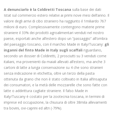
A denunciarlo è la Coldiretti Toscana
sulla base dei dati
Istat sul commercio estero relativi ai primi nove mesi dell’anno. Il
valore degli arrivi di cibo straniero ha raggiunto il 1miliardo 767
milioni di euro. Complessivamente contengono materie prime
straniere il 33% dei prodotti agroalimentari venduti nel nostro
paese, esportati anche all’estero dopo un “passaggio” all’ombra
del paesaggio toscano, con il marchio Made in Italy/Tuscany:
gli
inganni del finto Made in Italy sugli scaffali
riguardano,
secondo un dossier di Coldiretti, 2 prosciutti su 3 venduti come
italiani, ma provenienti da maiali allevati all’estero, ma anche 3
cartoni di latte a lunga conservazione su 4 che sono stranieri
senza indicazione in etichetta, oltre un terzo della pasta
ottenuta da grano che non è stato coltivato in Italia all’insaputa
dei consumatori, e la metà delle mozzarelle che sono fatte con
latte o addirittura cagliate straniere. Il falso Made in
Italy/Tuscany è costato per la zootecnia toscana, in termini di
imprese ed occupazione, la chiusura di oltre 38mila allevamenti
tra bovini, ovi-caprini ed altri (-79%).