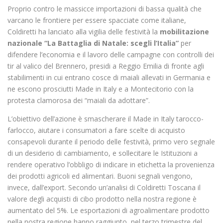
Proprio contro le massicce importazioni di bassa qualità che
varcano le frontiere per essere spacciate come italiane,
Coldiretti ha lanciato alla vigilia delle festività la
mobilitazione
nazionale “La Battaglia di Natale: scegli l’Italia”
per
difendere l’economia e il lavoro delle campagne con controlli dei
tir al valico del Brennero, presidi a Reggio Emilia di fronte agli
stabilimenti in cui entrano cosce di maiali allevati in Germania e
ne escono prosciutti Made in Italy e a Montecitorio con la
protesta clamorosa dei “maiali da adottare”.
L’obiettivo dell’azione è smascherare il Made in Italy tarocco-
farlocco, aiutare i consumatori a fare scelte di acquisto
consapevoli durante il periodo delle festività, primo vero segnale
di un desiderio di cambiamento, e sollecitare le Istituzioni a
rendere operativo l’obbligo di indicare in etichetta la provenienza
dei prodotti agricoli ed alimentari. Buoni segnali vengono,
invece, dall’export. Secondo un’analisi di Coldiretti Toscana il
valore degli acquisti di cibo prodotto nella nostra regione è
aumentato del 5%. Le esportazioni di agroalimentare prodotto
nella nostra regione hanno raggiunto, nel terzo trimestre del