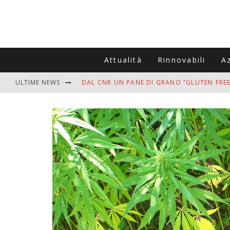
Attualità
Rinnovabili
A
ULTIME NEWS
DAL CNR UN PANE DI GRANO “GLUTEN FREE
VITIGNOITALIA CELEBRA IL 20ESIMO ANNIV
MUTTI ASSUME A OLIVETO CITRA 400 COL
ZANZARE IN VACANZA? I 3 ERRORI PIÙ COM
ADDIO BOLLETTE SALATE? LA NUOVA FRON