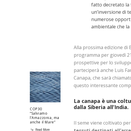
fatto decretato la
un’inversione di 
numerose opportun
ambientale che la r
Alla prossima edizione di 
programma per giovedì 21 
prospettive per lo sviluppo 
parteciperà anche Luis Fa
Canapa, che sarà chiamato a
questo interessante compa
La canapa è una coltur
dalla Siberia all’India.
COP30
“Salviamo
l’Amazzonia, ma
Il seme viene coltivato per
anche il Mare”
tessuti destinati all’a
Read More