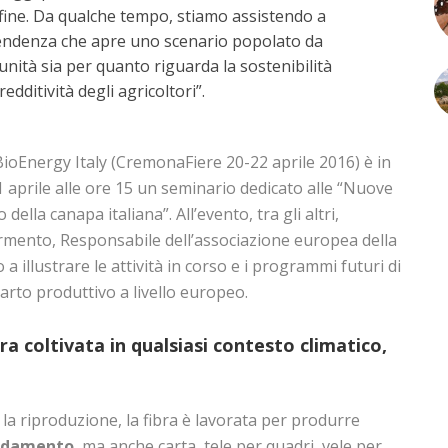
 fine. Da qualche tempo, stiamo assistendo a
tendenza che apre uno scenario popolato da
ità sia per quanto riguarda la sostenibilità
edditività degli agricoltori”.
BioEnergy Italy (CremonaFiere 20-22 aprile 2016) è in
aprile alle ore 15 un seminario dedicato alle “Nuove
della canapa italiana”. All’evento, tra gli altri,
rmento, Responsabile dell’associazione europea della
 illustrare le attività in corso e i programmi futuri di
rto produttivo a livello europeo.
a coltivata in qualsiasi contesto climatico,
 la riproduzione, la fibra è lavorata per produrre
rredamento
, ma anche carta, tele per quadri, vele per