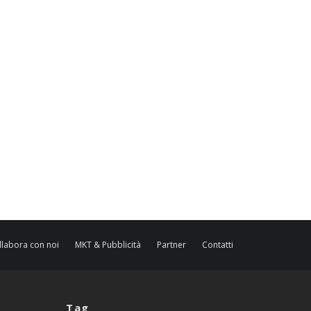
llabora con noi
MKT & Pubblicità
Partner
Contatti
Tag