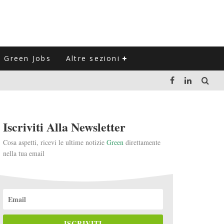
Green Jobs
Altre sezioni
LUZIONE DEL SETTORE NEGLI ULTIMI ANNI
Iscriviti Alla Newsletter
VITARLI)
Cosa aspetti, ricevi le ultime notizie
Green
direttamente
nella tua email
 L'ITALIA
ISCRIVITI