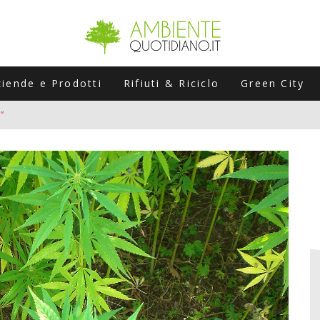
ziende e Prodotti
Rifiuti & Riciclo
Green City
”
ERSARIO: A NAPOLI UN’EDIZIONE SPECIALE PER RACCONTARE L’EVO
LABORATORI STAGIONALI
UNI CHE POSSONO ROVINARTI L’ESTATE (E LA GUIDA PRATICA PER E
TIERA DEL FOTOVOLTAICO "PLUG & PLAY" CHE STA CONQUISTANDO