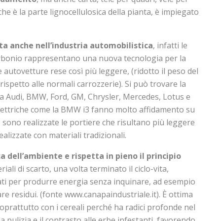
che è la parte lignocellulosica della pianta, è impiegato
ta anche nell’industria automobilistica
, infatti le
carbonio rappresentano una nuova tecnologia per la
e autovetture rese così più leggere, (ridotto il peso del
rispetto alle normali carrozzerie). Si può trovare la
a Audi, BMW, Ford, GM, Chrysler, Mercedes, Lotus e
 elettriche come la BMW i3 fanno molto affidamento su
 sono realizzate le portiere che risultano più leggere
ealizzate con materiali tradizionali.
 dell’ambiente e rispetta in pieno il principio
eriali di scarto, una volta terminato il ciclo-vita,
ati per produrre energia senza inquinare, ad esempio
re residui. (fonte www.canapaindustriale.it). È ottima
soprattutto con i cereali perché ha radici profonde nel
la pulizia e il contrasto alle erbe infestanti, favorendo