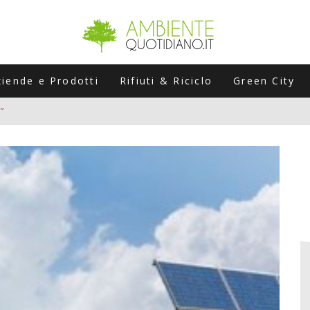
ziende e Prodotti
Rifiuti & Riciclo
Green City
”
ERSARIO: A NAPOLI UN’EDIZIONE SPECIALE PER RACCONTARE L’EVO
LABORATORI STAGIONALI
UNI CHE POSSONO ROVINARTI L’ESTATE (E LA GUIDA PRATICA PER E
TIERA DEL FOTOVOLTAICO "PLUG & PLAY" CHE STA CONQUISTANDO