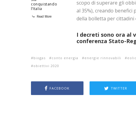
scopo di superare gli obbiet
conquistando
l’Italia
al 35%), creando benefici 
Read More
della bolletta per cittadini
I decreti sono ora al v
conferenza Stato-Reg
biogas
conto energia
energie rinnovabili
eoli
obiettivi 2020
FACEBOOK
TWITTER