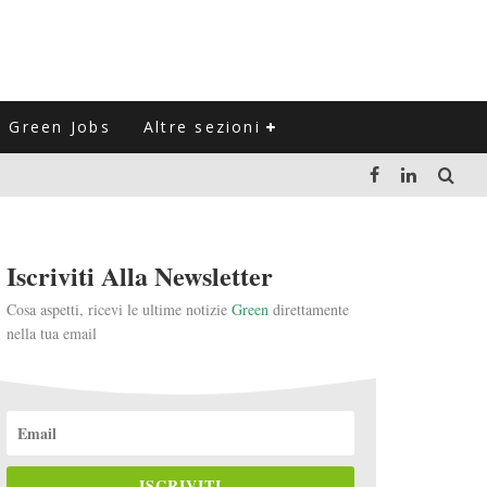
Green Jobs
Altre sezioni
LUZIONE DEL SETTORE NEGLI ULTIMI ANNI
Iscriviti Alla Newsletter
VITARLI)
Cosa aspetti, ricevi le ultime notizie
Green
direttamente
nella tua email
 L'ITALIA
ISCRIVITI