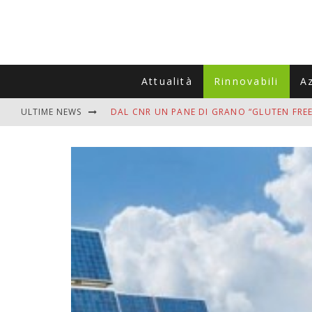
Attualità
Rinnovabili
A
ULTIME NEWS
DAL CNR UN PANE DI GRANO “GLUTEN FREE
VITIGNOITALIA CELEBRA IL 20ESIMO ANNIV
MUTTI ASSUME A OLIVETO CITRA 400 COL
ZANZARE IN VACANZA? I 3 ERRORI PIÙ COM
ADDIO BOLLETTE SALATE? LA NUOVA FRON