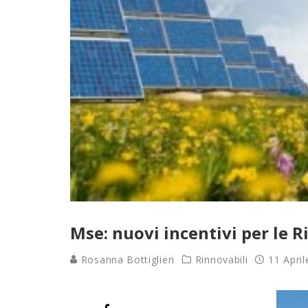
Mse: nuovi incentivi per le R
Rosanna Bottiglieri
Rinnovabili
11 Apri