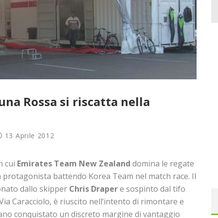
na Rossa si riscatta nella
13 Aprile 2012
n cui
Emirates Team New Zealand
domina le regate
na protagonista battendo Korea Team nel match race. Il
onato dallo skipper
Chris Draper
e sospinto dal tifo
ia Caracciolo, è riuscito nell’intento di rimontare e
vano conquistato un discreto margine di vantaggio