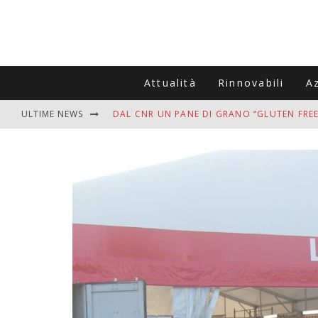
Attualità
Rinnovabili
A
ULTIME NEWS
DAL CNR UN PANE DI GRANO “GLUTEN FREE
VITIGNOITALIA CELEBRA IL 20ESIMO ANNIV
MUTTI ASSUME A OLIVETO CITRA 400 COL
ZANZARE IN VACANZA? I 3 ERRORI PIÙ COM
ADDIO BOLLETTE SALATE? LA NUOVA FRON