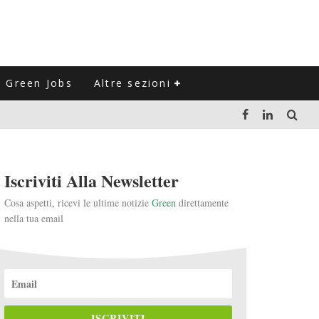
Green Jobs
Altre sezioni
LUZIONE DEL SETTORE NEGLI ULTIMI ANNI
Iscriviti Alla Newsletter
VITARLI)
Cosa aspetti, ricevi le ultime notizie
Green
direttamente
nella tua email
 L'ITALIA
ISCRIVITI