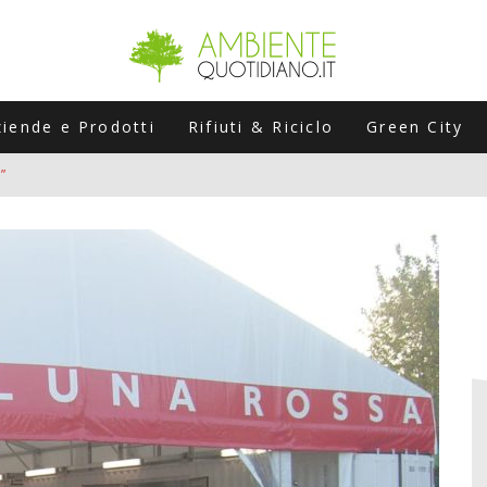
ziende e Prodotti
Rifiuti & Riciclo
Green City
”
ERSARIO: A NAPOLI UN’EDIZIONE SPECIALE PER RACCONTARE L’EVO
LABORATORI STAGIONALI
UNI CHE POSSONO ROVINARTI L’ESTATE (E LA GUIDA PRATICA PER E
TIERA DEL FOTOVOLTAICO "PLUG & PLAY" CHE STA CONQUISTANDO