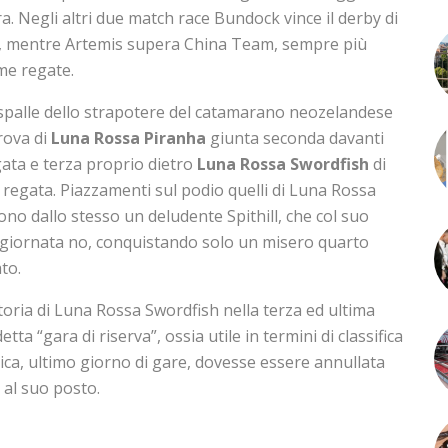
a. Negli altri due match race Bundock vince il derby di
ll, mentre Artemis supera China Team, sempre più
me regate.
le spalle dello strapotere del catamarano neozelandese
prova di
Luna Rossa Piranha
giunta seconda davanti
gata e terza proprio dietro
Luna Rossa Swordfish
di
 regata. Piazzamenti sul podio quelli di Luna Rossa
no dallo stesso un deludente Spithill, che col suo
 giornata no, conquistando solo un misero quarto
to.
ttoria di Luna Rossa Swordfish nella terza ed ultima
etta “gara di riserva”, ossia utile in termini di classifica
ica, ultimo giorno di gare, dovesse essere annullata
a al suo posto.