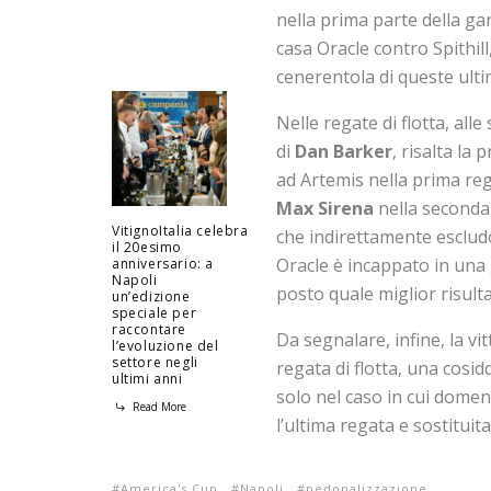
nella prima parte della gar
casa Oracle contro Spithi
cenerentola di queste ulti
Nelle regate di flotta, al
di
Dan Barker
, risalta la 
ad Artemis nella prima re
Max Sirena
nella seconda
VitignoItalia celebra
che indirettamente escludo
il 20esimo
Oracle è incappato in una
anniversario: a
Napoli
posto quale miglior risulta
un’edizione
speciale per
raccontare
Da segnalare, infine, la vi
l’evoluzione del
settore negli
regata di flotta, una cosidd
ultimi anni
solo nel caso in cui domen
Read More
l’ultima regata e sostituit
America's Cup
Napoli
pedonalizzazione