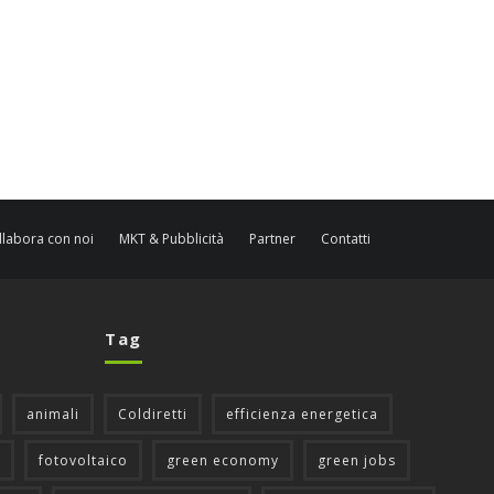
llabora con noi
MKT & Pubblicità
Partner
Contatti
Tag
animali
Coldiretti
efficienza energetica
fotovoltaico
green economy
green jobs