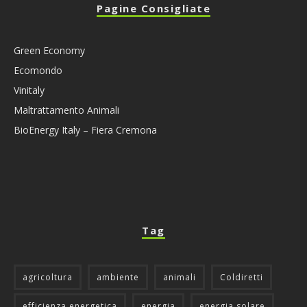
Pagine Consigliate
Green Economy
Ecomondo
Vinitaly
Maltrattamento Animali
BioEnergy Italy – Fiera Cremona
Tag
agricoltura
ambiente
animali
Coldiretti
efficienza energetica
energia
energia solare