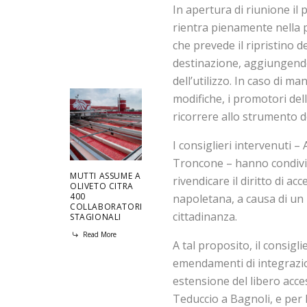
In apertura di riunione il
rientra pienamente nella p
che prevede il ripristino de
destinazione, aggiungendo
dell’utilizzo. In caso di 
modifiche, i promotori del
ricorrere allo strumento 
I consiglieri intervenuti –
Troncone – hanno condivis
MUTTI ASSUME A
rivendicare il diritto di a
OLIVETO CITRA
400
napoletana, a causa di un r
COLLABORATORI
cittadinanza.
STAGIONALI
Read More
A tal proposito, il consig
emendamenti di integrazio
estensione del libero acces
Teduccio a Bagnoli, e per 