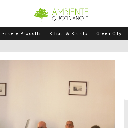
ziende e Prodotti
Rifiuti & Riciclo
Green City
”
ERSARIO: A NAPOLI UN’EDIZIONE SPECIALE PER RACCONTARE L’EVO
LABORATORI STAGIONALI
UNI CHE POSSONO ROVINARTI L’ESTATE (E LA GUIDA PRATICA PER E
TIERA DEL FOTOVOLTAICO "PLUG & PLAY" CHE STA CONQUISTANDO