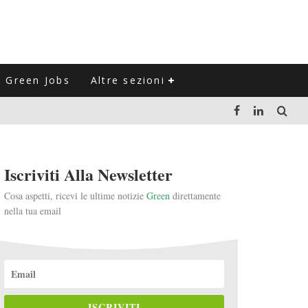
Green Jobs
Altre sezioni
LUZIONE DEL SETTORE NEGLI ULTIMI ANNI
Iscriviti Alla Newsletter
VITARLI)
Cosa aspetti, ricevi le ultime notizie
Green
direttamente
nella tua email
 L'ITALIA
ISCRIVITI