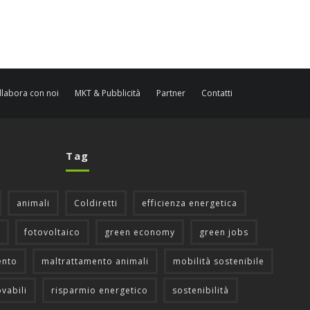
llabora con noi
MKT & Pubblicità
Partner
Contatti
Tag
animali
Coldiretti
efficienza energetica
fotovoltaico
green economy
green jobs
ento
maltrattamento animali
mobilità sostenibile
ovabili
risparmio energetico
sostenibilità