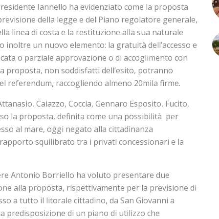
 presidente Iannello ha evidenziato come la proposta
revisione della legge e del Piano regolatore generale,
lla linea di costa e la restituzione alla sua naturale
 inoltre un nuovo elemento: la gratuità dell’accesso e
mancata o parziale approvazione o di accoglimento con
la proposta, non soddisfatti dell’esito, potranno
del referendum, raccogliendo almeno 20mila firme.
 Attanasio, Caiazzo, Coccia, Gennaro Esposito, Fucito,
o la proposta, definita come una possibilità per
ccesso al mare, oggi negato alla cittadinanza
apporto squilibrato tra i privati concessionari e la
liere Antonio Borriello ha voluto presentare due
ne alla proposta, rispettivamente per la previsione di
so a tutto il litorale cittadino, da San Giovanni a
la predisposizione di un piano di utilizzo che