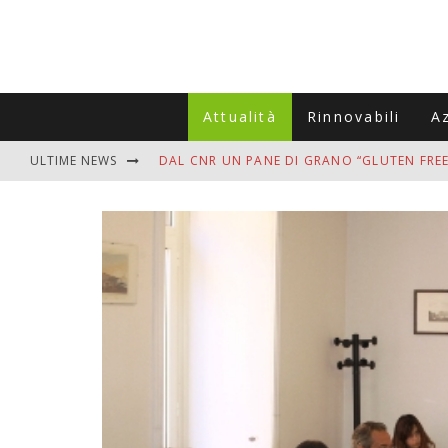
Attualità
Rinnovabili
A
ULTIME NEWS
DAL CNR UN PANE DI GRANO “GLUTEN FREE
VITIGNOITALIA CELEBRA IL 20ESIMO ANNIV
MUTTI ASSUME A OLIVETO CITRA 400 COL
ZANZARE IN VACANZA? I 3 ERRORI PIÙ COM
ADDIO BOLLETTE SALATE? LA NUOVA FRON