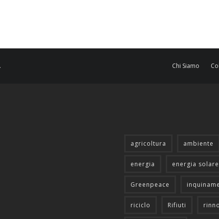
.
Chi Siamo
Co
agricoltura
ambiente
energia
energia solare
Greenpeace
inquinam
riciclo
Rifiuti
rinn