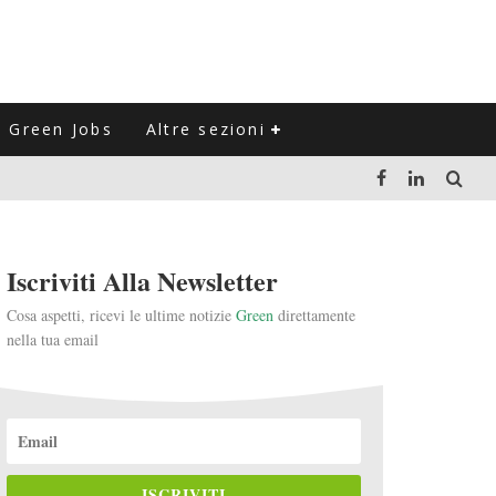
Green Jobs
Altre sezioni
LUZIONE DEL SETTORE NEGLI ULTIMI ANNI
Iscriviti Alla Newsletter
VITARLI)
Cosa aspetti, ricevi le ultime notizie
Green
direttamente
nella tua email
 L'ITALIA
ISCRIVITI