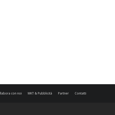
llabora con noi
MKT & Pubblicità
Partner
Contatti