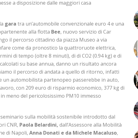
messe a disposizione dalle maggiori casa
 la
gara
tra un’automobile convenzionale euro 4 e una
ppartenente alla flotta
Bee
, nuovo servizio di Car
ungo il percorso cittadino da piazza Museo a via
nfare come da pronostico la quattroruote elettrica,
rmini di tempo (oltre 8 minuti), di di CO2 (0.94 kg) e di
, calcolati su base annua, danno un risultato ancora
amo il percorso di andata a quello di ritorno, infatti
he un automobilista partenopeo passerebbe in auto,
lavoro, con 209 euro di risparmio economico, 377 kg di
g in meno del pericolosissimo PM10 immesso
 seminario sulla mobilità sostenibile introdotto dal
tori CNR,
Paola Belardini,
dall’Assessore alla Mobilità
ne di Napoli,
Anna Donati
e da
Michele Macaluso
,