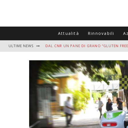
Attualità
Rinnovabili
A
ULTIME NEWS
DAL CNR UN PANE DI GRANO “GLUTEN FREE
VITIGNOITALIA CELEBRA IL 20ESIMO ANNIV
MUTTI ASSUME A OLIVETO CITRA 400 COL
ZANZARE IN VACANZA? I 3 ERRORI PIÙ COM
ADDIO BOLLETTE SALATE? LA NUOVA FRON