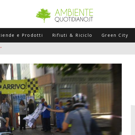
ziende e Prodotti
Rifiuti & Riciclo
Green City
”
ERSARIO: A NAPOLI UN’EDIZIONE SPECIALE PER RACCONTARE L’EVO
LABORATORI STAGIONALI
UNI CHE POSSONO ROVINARTI L’ESTATE (E LA GUIDA PRATICA PER E
TIERA DEL FOTOVOLTAICO "PLUG & PLAY" CHE STA CONQUISTANDO