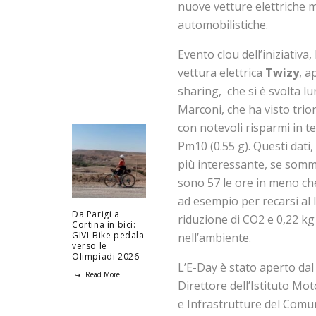
nuove vetture elettriche 
automobilistiche.
Evento clou dell’iniziativa,
vettura elettrica
Twizy
, a
sharing, che si è svolta l
Marconi, che ha visto trio
con notevoli risparmi in te
Pm10 (0.55 g). Questi dati
più interessante, se sommi
sono 57 le ore in meno c
ad esempio per recarsi al 
Da Parigi a
riduzione di CO2 e 0,22 k
Cortina in bici:
GIVI-Bike pedala
nell’ambiente.
verso le
Olimpiadi 2026
L’E-Day è stato aperto dal
Read More
Direttore dell’Istituto Mo
e Infrastrutture del Comu