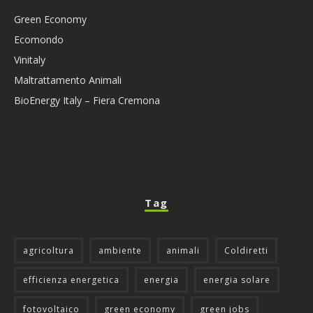
Green Economy
Ecomondo
Vinitaly
Maltrattamento Animali
BioEnergy Italy – Fiera Cremona
Tag
agricoltura
ambiente
animali
Coldiretti
efficienza energetica
energia
energia solare
fotovoltaico
green economy
green jobs