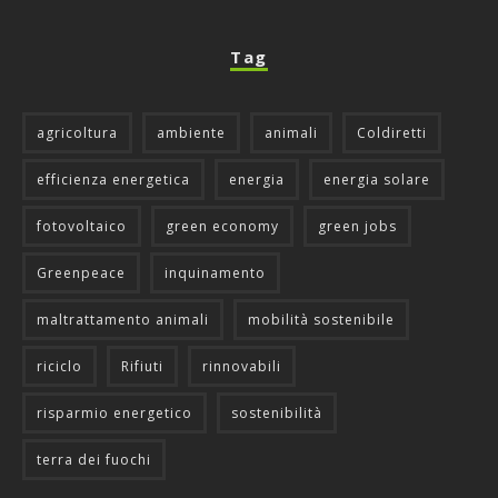
Tag
agricoltura
ambiente
animali
Coldiretti
efficienza energetica
energia
energia solare
fotovoltaico
green economy
green jobs
Greenpeace
inquinamento
maltrattamento animali
mobilità sostenibile
riciclo
Rifiuti
rinnovabili
risparmio energetico
sostenibilità
terra dei fuochi