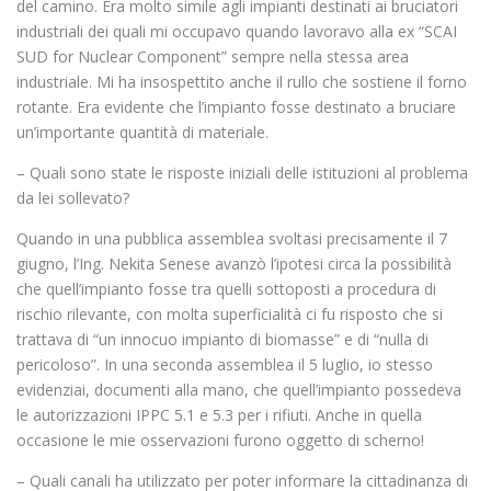
del camino. Era molto simile agli impianti destinati ai bruciatori
industriali dei quali mi occupavo quando lavoravo alla ex “SCAI
SUD for Nuclear Component” sempre nella stessa area
industriale. Mi ha insospettito anche il rullo che sostiene il forno
rotante. Era evidente che l’impianto fosse destinato a bruciare
un’importante quantità di materiale.
– Quali sono state le risposte iniziali delle istituzioni al problema
da lei sollevato?
Quando in una pubblica assemblea svoltasi precisamente il 7
giugno, l’Ing. Nekita Senese avanzò l’ipotesi circa la possibilità
che quell’impianto fosse tra quelli sottoposti a procedura di
rischio rilevante, con molta superficialità ci fu risposto che si
trattava di “un innocuo impianto di biomasse” e di “nulla di
pericoloso”. In una seconda assemblea il 5 luglio, io stesso
evidenziai, documenti alla mano, che quell’impianto possedeva
le autorizzazioni IPPC 5.1 e 5.3 per i rifiuti. Anche in quella
occasione le mie osservazioni furono oggetto di scherno!
– Quali canali ha utilizzato per poter informare la cittadinanza di