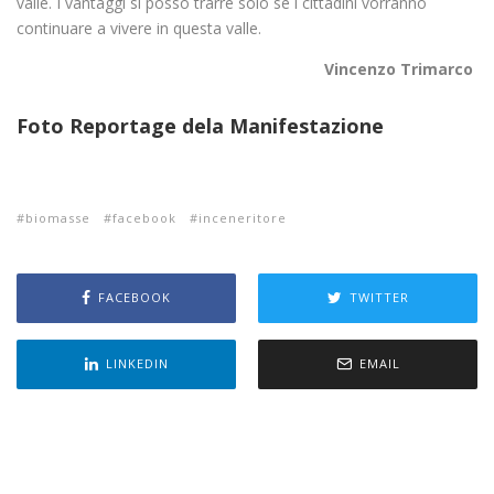
valle. I vantaggi si posso trarre solo se i cittadini vorranno
continuare a vivere in questa valle.
Vincenzo Trimarco
Foto Reportage dela Manifestazione
biomasse
facebook
inceneritore
FACEBOOK
TWITTER
LINKEDIN
EMAIL