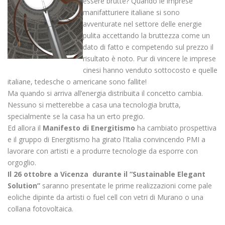
essere brutte? Quando le imprese
manifatturiere italiane si sono
avventurate nel settore delle energie
pulita accettando la bruttezza come un
dato di fatto e competendo sul prezzo il
risultato è noto. Pur di vincere le imprese
cinesi hanno venduto sottocosto e quelle
italiane, tedesche o americane sono fallite!
Ma quando si arriva all’energia distribuita il concetto cambia.
Nessuno si metterebbe a casa una tecnologia brutta,
specialmente se la casa ha un erto pregio.
Ed allora il
Manifesto di Energitismo
ha cambiato prospettiva
e il gruppo di Energitismo ha girato l’Italia convincendo PMI a
lavorare con artisti e a produrre tecnologie da esporre con
orgoglio.
Il 26 ottobre a Vicenza durante il “Sustainable Elegant
Solution”
saranno presentate le prime realizzazioni come pale
eoliche dipinte da artisti o fuel cell con vetri di Murano o una
collana fotovoltaica.