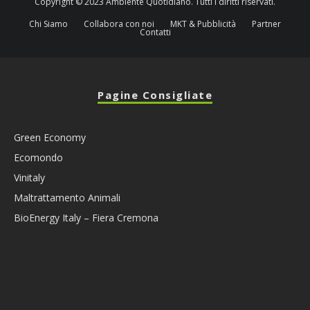
Copyright © 2023 Ambiente Quotidiano. Tutti i diritti riservati.
Chi Siamo
Collabora con noi
MKT & Pubblicità
Partner
Contatti
Pagine Consigliate
Green Economy
Ecomondo
Vinitaly
Maltrattamento Animali
BioEnergy Italy – Fiera Cremona