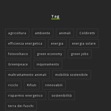
Tag
agricoltura
ambiente
animali
Coldiretti
efficienza energetica
energia
energia solare
fotovoltaico
green economy
green jobs
Greenpeace
inquinamento
maltrattamento animali
mobilità sostenibile
riciclo
Rifiuti
rinnovabili
risparmio energetico
sostenibilità
terra dei fuochi