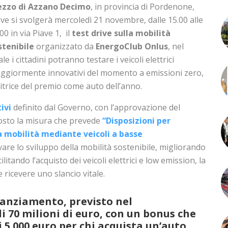
ezzo di Azzano Decimo
, in provincia di Pordenone,
ve si svolgerà mercoledì 21 novembre, dalle 15.00 alle
00 in via Piave 1, il
test drive sulla mobilità
stenibile
organizzato da
EnergoClub Onlus
, nel
le i cittadini potranno testare i veicoli elettrici
ggiormente innovativi del momento a emissioni zero,
itrice del premio come auto dell’anno.
ivi
definito dal Governo, con l’approvazione del
osto la misura che prevede
“Disposizioni per
la mobilità mediante veicoli a basse
ivare lo sviluppo della mobilità sostenibile, migliorando
cilitando l’acquisto dei veicoli elettrici e low emission, la
 ricevere uno slancio vitale.
stanziamento, previsto nel
i 70 milioni di euro, con un bonus che
e i 5.000 euro per chi acquista un’auto