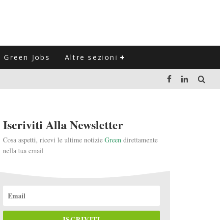
Green Jobs
Altre sezioni
LUZIONE DEL SETTORE NEGLI ULTIMI ANNI
Iscriviti Alla Newsletter
VITARLI)
Cosa aspetti, ricevi le ultime notizie
Green
direttamente
nella tua email
 L'ITALIA
ISCRIVITI