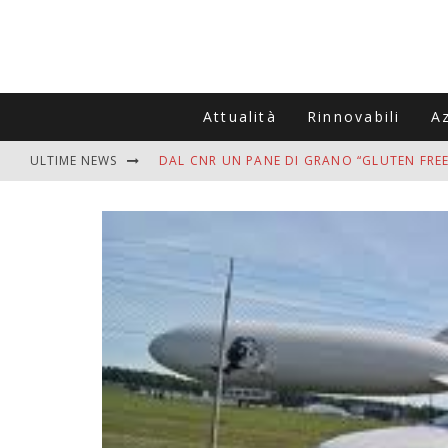
Attualità
Rinnovabili
A
ULTIME NEWS
DAL CNR UN PANE DI GRANO “GLUTEN FREE
VITIGNOITALIA CELEBRA IL 20ESIMO ANNIV
MUTTI ASSUME A OLIVETO CITRA 400 COL
ZANZARE IN VACANZA? I 3 ERRORI PIÙ COM
ADDIO BOLLETTE SALATE? LA NUOVA FRON