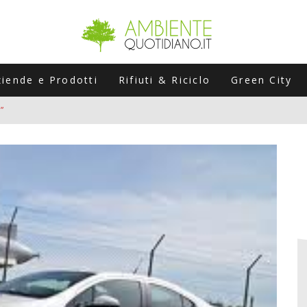
ziende e Prodotti
Rifiuti & Riciclo
Green City
”
ERSARIO: A NAPOLI UN’EDIZIONE SPECIALE PER RACCONTARE L’EVO
LABORATORI STAGIONALI
UNI CHE POSSONO ROVINARTI L’ESTATE (E LA GUIDA PRATICA PER E
TIERA DEL FOTOVOLTAICO "PLUG & PLAY" CHE STA CONQUISTANDO