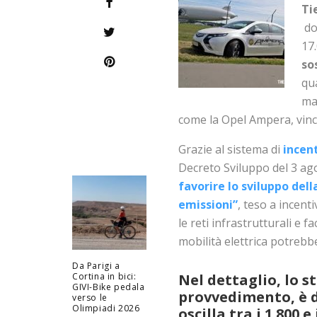
Ti
do
17.
so
qua
ma
come la Opel Ampera, vinc
Grazie al sistema di
incent
Decreto Sviluppo del 3 ag
favorire lo sviluppo del
emissioni”
, teso a incent
le reti infrastrutturali e fa
mobilità elettrica potrebbe
Da Parigi a
Cortina in bici:
Nel dettaglio, lo 
GIVI-Bike pedala
provvedimento, è d
verso le
Olimpiadi 2026
oscilla tra i 1.800 