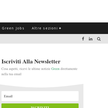
Green Jobs
Altre sezioni
LUZIONE DEL SETTORE NEGLI ULTIMI ANNI
Iscriviti Alla Newsletter
VITARLI)
Cosa aspetti, ricevi le ultime notizie
Green
direttamente
nella tua email
 L'ITALIA
ISCRIVITI