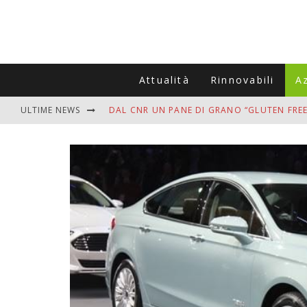
Attualità
Rinnovabili
A
ULTIME NEWS
DAL CNR UN PANE DI GRANO “GLUTEN FREE
VITIGNOITALIA CELEBRA IL 20ESIMO ANNIV
MUTTI ASSUME A OLIVETO CITRA 400 COL
ZANZARE IN VACANZA? I 3 ERRORI PIÙ COM
ADDIO BOLLETTE SALATE? LA NUOVA FRON