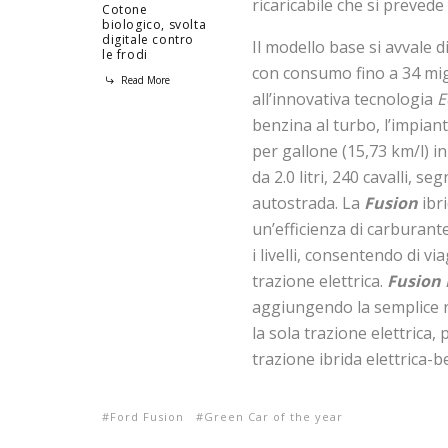
ricaricabile che si prevede
Cotone
biologico, svolta
digitale contro
Il modello base si avvale di
le frodi
con consumo fino a 34 migl
Read More
all’innovativa tecnologia
E
benzina al turbo, l’impiant
per gallone (15,73 km/l) i
da 2.0 litri, 240 cavalli, s
autostrada. La
Fusion
ibri
un’efficienza di carburante
i livelli, consentendo di v
trazione elettrica.
Fusion 
aggiungendo la semplice ri
la sola trazione elettrica,
trazione ibrida elettrica-b
Ford Fusion
Green Car of the year