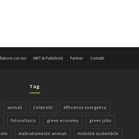
llabora con noi
MKT & Pubblicità
Partner
Contatti
Tag
animali
Coldiretti
efficienza energetica
fotovoltaico
green economy
green jobs
ento
maltrattamento animali
mobilità sostenibile