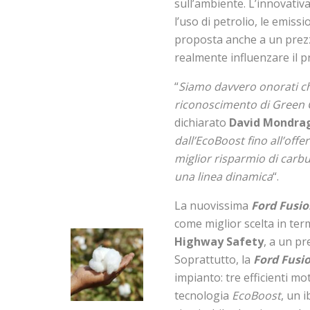
sull’ambiente. L’innovativ
l’uso di petrolio, le emiss
proposta anche a un prezz
realmente influenzare il 
“
Siamo davvero onorati ch
riconoscimento di Green C
dichiarato
David Mondra
dall’EcoBoost fino all’offer
miglior risparmio di carb
una linea dinamica
“.
La nuovissima
Ford Fusi
come miglior scelta in term
Highway Safety
, a un pr
Soprattutto, la
Ford Fusi
impianto: tre efficienti m
tecnologia
EcoBoost
, un 