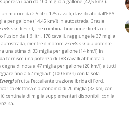
 supererà i pari da 100 miglia a gallone (42,5 km/l).
 un motore da 2,5 litri, 175 cavalli, classificato dall’EPA
ia per gallone (14,45 km/l) in autostrada. Grazie
coBoost
di Ford, che combina l’iniezione diretta di
o Fusion da 1,6 litri, 178 cavalli, raggiunge le 37 miglia
n autostrada, mentre il motore
EcoBoost
più potente
egna una stima di 33 miglia per gallone (14 km/l) in
da fornisce una potenza di 188 cavalli abbinata a
 degna di nota a 47 miglia per gallone (20 km/l) a tutti
iaggiare fino a 62 miglia/h (100 km/h) con la sola
Energi
sfrutta l’eccellente trazione ibrida di Ford,
carica elettrica e autonomia di 20 miglia (32 km) con
 più centinaia di miglia supplementari disponibili con la
enzina.