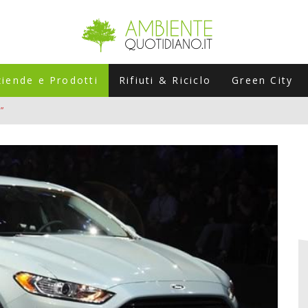
ziende e Prodotti
Rifiuti & Riciclo
Green City
”
ERSARIO: A NAPOLI UN’EDIZIONE SPECIALE PER RACCONTARE L’EVO
LABORATORI STAGIONALI
UNI CHE POSSONO ROVINARTI L’ESTATE (E LA GUIDA PRATICA PER E
TIERA DEL FOTOVOLTAICO "PLUG & PLAY" CHE STA CONQUISTANDO