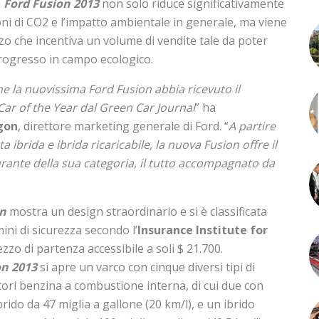
a
Ford Fusion 2013
non solo riduce significativamente
ioni di CO2 e l’impatto ambientale in generale, ma viene
o che incentiva un volume di vendite tale da poter
progresso in campo ecologico.
e la nuovissima Ford Fusion abbia ricevuto il
ar of the Year dal Green Car Journal
” ha
gon
, direttore marketing generale di Ford. “
A partire
ta ibrida e ibrida ricaricabile, la nuova Fusion offre il
urante della sua categoria, il tutto accompagnato da
on
mostra un design straordinario e si è classificata
ini di sicurezza secondo l’
Insurance Institute for
ezzo di partenza accessibile a soli $ 21.700.
on 2013
si apre un varco con cinque diversi tipi di
otori benzina a combustione interna, di cui due con
ibrido da 47 miglia a gallone (20 km/l), e un ibrido