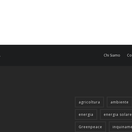
.
Chi Siamo
Co
agricoltura
ambiente
energia
energia solare
Greenpeace
inquinam