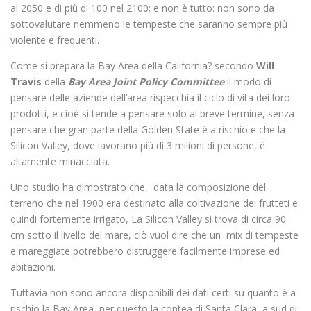
al 2050 e di più di 100 nel 2100; e non è tutto: non sono da
sottovalutare nemmeno le tempeste che saranno sempre più
violente e frequenti.
Come si prepara la Bay Area della California? secondo
Will
Travis
della
Bay Area Joint Policy Committee
il modo di
pensare delle aziende dell’area rispecchia il ciclo di vita dei loro
prodotti, e cioè si tende a pensare solo al breve termine, senza
pensare che gran parte della Golden State è a rischio e che la
Silicon Valley, dove lavorano più di 3 milioni di persone, è
altamente minacciata.
Uno studio ha dimostrato che, data la composizione del
terreno che nel 1900 era destinato alla coltivazione dei frutteti e
quindi fortemente irrigato, La Silicon Valley si trova di circa 90
cm sotto il livello del mare, ciò vuol dire che un mix di tempeste
e mareggiate potrebbero distruggere facilmente imprese ed
abitazioni.
Tuttavia non sono ancora disponibili dei dati certi su quanto è a
rischio la Bay Area, per questo la contea di Santa Clara, a sud di