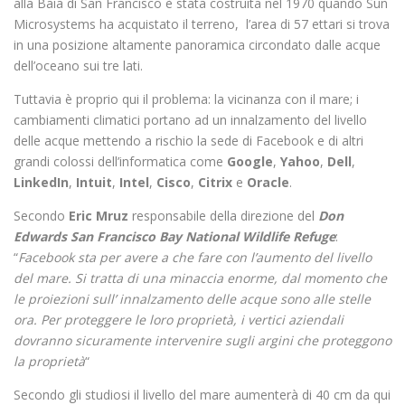
alla Baia di San Francisco è stata costruita nel 1970 quando Sun
Microsystems ha acquistato il terreno, l’area di 57 ettari si trova
in una posizione altamente panoramica circondato dalle acque
dell’oceano sui tre lati.
Tuttavia è proprio qui il problema: la vicinanza con il mare; i
cambiamenti climatici portano ad un innalzamento del livello
delle acque mettendo a rischio la sede di Facebook e di altri
grandi colossi dell’informatica come
Google
,
Yahoo
,
Dell
,
LinkedIn
,
Intuit
,
Intel
,
Cisco
,
Citrix
e
Oracle
.
Secondo
Eric Mruz
responsabile della direzione del
Don
Edwards San Francisco Bay National Wildlife Refuge
:
“
Facebook sta per avere a che fare con l’aumento del livello
del mare. Si tratta di una minaccia enorme, dal momento che
le proiezioni sull’ innalzamento delle acque sono alle stelle
ora. Per proteggere le loro proprietà, i vertici aziendali
dovranno sicuramente intervenire sugli argini che proteggono
la proprietà
“
Secondo gli studiosi il livello del mare aumenterà di 40 cm da qui