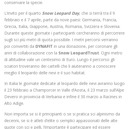
conservare la specie.
L’invito per il quarto
Snow Leopard Day
, che si terrà tra il 9
febbraio e il 7 aprile, parte da nove paesi: Germania, Francia,
Grecia, Italia, Giappone, Austria, Romania, Svizzera e Slovenia.
Durante queste giornate i partecipanti cercheranno di percorrere
sugli sci più metri di quota possibile. I metri percorsi verranno
poi convertiti da
DYNAFIT
in una donazione, per coronare gli
anni di collaborazione con la
Snow LeopardTrust
. Ogni metro
di altitudine vale un centesimo di Euro. Lungo il percorso gli
sciatori troveranno dei cartelli che li aiuteranno a conoscere
meglio il leopardo delle nevi e il suo habitat.
In Italia le giornate dedicate al leopardo delle nevi avranno luogo
il 23 febbraio a Champorcer in Valle d’Aosta, il 23 marzo sull’Alpe
Devero in provincia di Verbania e infine il 30 marzo a Racines in
Alto Adige.
Non importa se si è principianti o se si pratica sci alpinismo da
decenni, se si è atleti d’elite o semplici appassionati delle alte
quote con sci e pelli, l’importante è partecipare ed essere