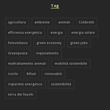
Tag
agricoltura
ambiente
animali
Coldiretti
efficienza energetica
energia
energia solare
fotovoltaico
green economy
green jobs
Greenpeace
inquinamento
maltrattamento animali
mobilità sostenibile
riciclo
Rifiuti
rinnovabili
risparmio energetico
sostenibilità
terra dei fuochi