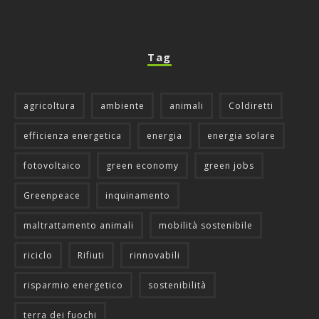
Tag
agricoltura
ambiente
animali
Coldiretti
efficienza energetica
energia
energia solare
fotovoltaico
green economy
green jobs
Greenpeace
inquinamento
maltrattamento animali
mobilità sostenibile
riciclo
Rifiuti
rinnovabili
risparmio energetico
sostenibilità
terra dei fuochi