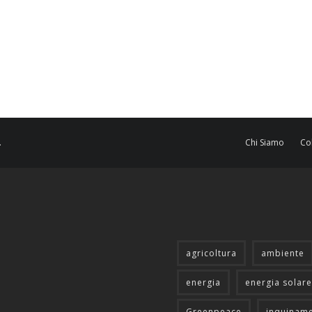
.
Chi Siamo
Co
agricoltura
ambiente
energia
energia solare
Greenpeace
inquinam