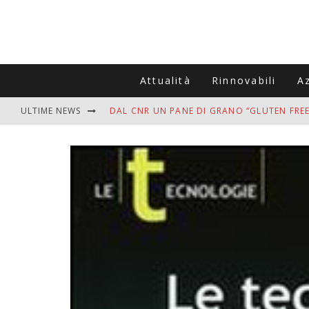
Attualità
Rinnovabili
A
ULTIME NEWS
DAL CNR UN PANE DI GRANO “GLUTEN FREE
VITIGNOITALIA CELEBRA IL 20ESIMO ANNIV
MUTTI ASSUME A OLIVETO CITRA 400 COL
ZANZARE IN VACANZA? I 3 ERRORI PIÙ COM
ADDIO BOLLETTE SALATE? LA NUOVA FRON