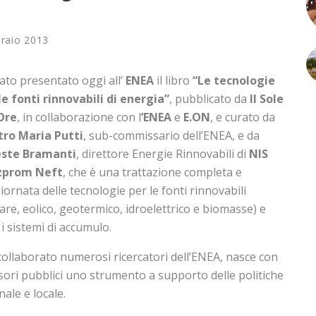
raio 2013
tato presentato oggi all’
ENEA
il libro
“Le tecnologie
le fonti rinnovabili di energia”
, pubblicato da
Il Sole
Ore
, in collaborazione con l
’ENEA
e
E.ON
, e curato da
tro Maria Putti
, sub-commissario dell’ENEA, e da
ste Bramanti
, direttore Energie Rinnovabili di
NIS
zprom Neft
, che è una trattazione completa e
iornata delle tecnologie per le fonti rinnovabili
lare, eolico, geotermico, idroelettrico e biomasse) e
 i sistemi di accumulo.
collaborato numerosi ricercatori dell’ENEA, nasce con
ecisori pubblici uno strumento a supporto delle politiche
nale e locale.