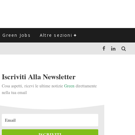
Green Jobs
Altre sezioni
LUZIONE DEL SETTORE NEGLI ULTIMI ANNI
Iscriviti Alla Newsletter
VITARLI)
Cosa aspetti, ricevi le ultime notizie
Green
direttamente
nella tua email
 L'ITALIA
ISCRIVITI