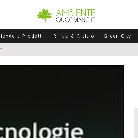
ziende e Prodotti
Rifiuti & Riciclo
Green City
”
ERSARIO: A NAPOLI UN’EDIZIONE SPECIALE PER RACCONTARE L’EVO
LABORATORI STAGIONALI
UNI CHE POSSONO ROVINARTI L’ESTATE (E LA GUIDA PRATICA PER E
TIERA DEL FOTOVOLTAICO "PLUG & PLAY" CHE STA CONQUISTANDO