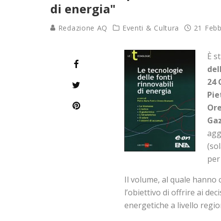
di energia"
Redazione AQ
Eventi & Cultura
21 Febb
È s
del
24 
Pie
Ore
Ga
agg
(so
per
Il volume, al quale hanno 
l’obiettivo di offrire ai d
energetiche a livello regio