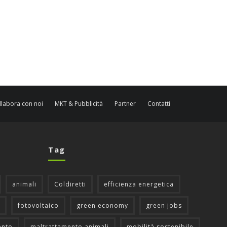
llabora con noi
MKT & Pubblicità
Partner
Contatti
Tag
animali
Coldiretti
efficienza energetica
fotovoltaico
green economy
green jobs
ento
maltrattamento animali
mobilità sostenibile