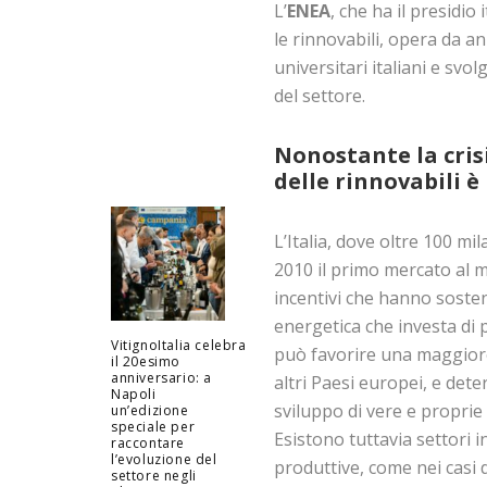
L’
ENEA
, che ha il presidio
le rinnovabili, opera da an
universitari italiani e svol
del settore.
Nonostante la cris
delle rinnovabili è
L’Italia, dove oltre 100 m
2010 il primo mercato al m
incentivi che hanno soste
energetica che investa di p
VitignoItalia celebra
può favorire una maggiore 
il 20esimo
anniversario: a
altri Paesi europei, e det
Napoli
sviluppo di vere e proprie 
un’edizione
speciale per
Esistono tuttavia settori in
raccontare
l’evoluzione del
produttive, come nei casi 
settore negli