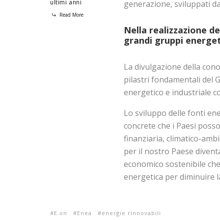
ultimi anni
generazione, sviluppati da
Read More
Nella realizzazione d
grandi gruppi energet
La divulgazione della conos
pilastri fondamentali del
energetico e industriale c
Lo sviluppo delle fonti en
concrete che i Paesi poss
finanziaria, climatico-amb
per il nostro Paese divent
economico sostenibile che p
energetica per diminuire la
E.on
Enea
energie rinnovabili