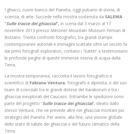
I ghiacci, cuore bianco del Pianeta, oggi pulsano di storia, di
scienza, di arte. Succede nella mostra sostenuta da
SALEWA
“
Sulle tracce dei ghiacciai
“,
in scena dal 3 marzo al 17
novembre 2013 presso Messner Mountain Museum Firmian di
Bolzano. Trenta confronti fotografici, tra grandi stampe
contemporanee autoriali e immagini scattate oltre un secolo fa
dai primi fotografi esploratori, contano i “battiti” e testimoniano
le profonde pieghe di queste immense riserve di acqua della
Terra.
La mostra temporanea, racconta il lavoro fotografico e
scientifico di
Fabiano Ventura
, fotografo e alpinista, e del suo
team di scienziati tra le grandi distese del Karakorum e tra i
ghiacciai inesplorati del Caucaso. Entrambe le spedizioni sono
parte del progetto “
Sulle tracce dei ghiacciai
”, ideato dallo
stesso Ventura, che ne prevede altre nei ghiacciai montani più
strategici del Pianeta. Per avere, alla fine, una visione globale
dello stato di salute dei ghiacciai e del futuro climatico della
Terra.