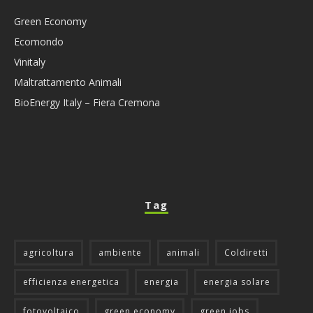
Green Economy
Ecomondo
Vinitaly
Maltrattamento Animali
BioEnergy Italy – Fiera Cremona
Tag
agricoltura
ambiente
animali
Coldiretti
efficienza energetica
energia
energia solare
fotovoltaico
green economy
green jobs