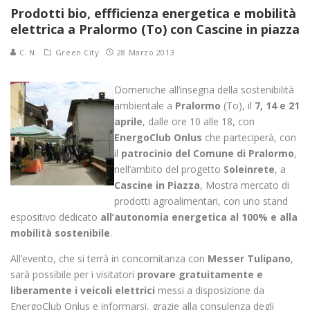
Prodotti bio, effficienza energetica e mobilità
elettrica a Pralormo (To) con Cascine in piazza
C. N.
Green City
28 Marzo 2013
Domeniche all’insegna della sostenibilità
ambientale a
Pralormo
(To), il
7, 14 e 21
aprile
, dalle ore 10 alle 18, con
EnergoClub Onlus
che parteciperà, con
il
patrocinio del Comune di Pralormo
,
nell’ambito del progetto
Soleinrete
, a
Cascine in Piazza
, Mostra mercato di
prodotti agroalimentari, con uno stand
espositivo dedicato
all’autonomia energetica al 100% e alla
mobilità sostenibile
.
All’evento, che si terrà in concomitanza con
Messer Tulipano
,
sarà possibile per i visitatori
provare gratuitamente e
liberamente
i veicoli elettrici
messi a disposizione da
EnergoClub Onlus e informarsi, grazie alla consulenza degli