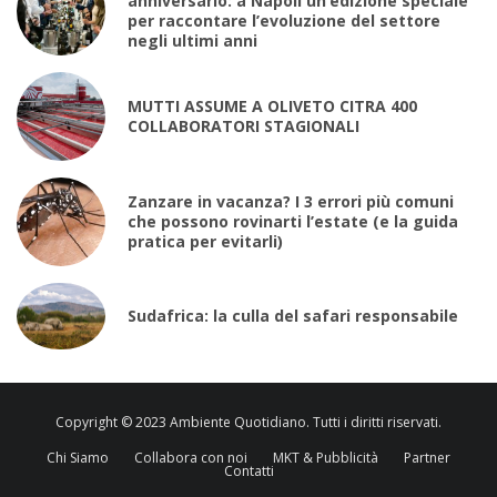
anniversario: a Napoli un’edizione speciale
per raccontare l’evoluzione del settore
negli ultimi anni
MUTTI ASSUME A OLIVETO CITRA 400
COLLABORATORI STAGIONALI
Zanzare in vacanza? I 3 errori più comuni
che possono rovinarti l’estate (e la guida
pratica per evitarli)
Sudafrica: la culla del safari responsabile
Copyright © 2023 Ambiente Quotidiano. Tutti i diritti riservati.
Chi Siamo
Collabora con noi
MKT & Pubblicità
Partner
Contatti