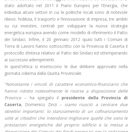
stato adottato nel 2011 il Piano Europeo per l’Energia, che
individua alcuni settori in cui le politiche locali sono di notevole
rilievo: l’edilizia, il trasporto e l’innovazione di impresa, tre ambiti
su cui investire, centrali per sviluppare la nuova strategia
energetica europea avendo come modello di riferimento il Patto
dei Sindaci. Infine, il 20 gennaio 2012 quasi tutti i Comuni di
Terra di Lavoro hanno sottoscritto con la Provincia di Caserta il
protocollo d’intesa relativo al Patto dei Sindaci ed ottemperando
ai successivi adempimenti.
In quest’ottica si inseriscono le due delibere approvate nella
giornata odierna dalla Giunta Provinciale.
“
Nonostante i vincoli di carattere economico-finanziario che
hanno ridotto notevolmente le risorse a disposizione delle
Province
– ha spiegato il
presidente della Provincia di
Caserta
, Domenico Zinzi –
siamo riusciti a centrare due
obiettivi importanti: lo stanziamento di un cofinanziamento
utile ai cittadini che intendono migliorare quelle che sono le
prestazioni energetiche del proprio edificio e la messa a
disposizione dei Comuni dei fondi necessari per la redazione