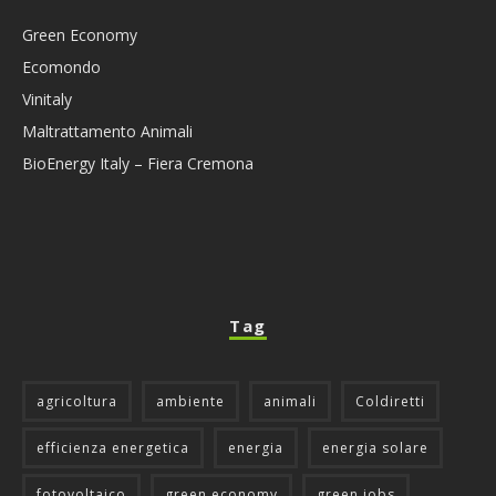
Green Economy
Ecomondo
Vinitaly
Maltrattamento Animali
BioEnergy Italy – Fiera Cremona
Tag
agricoltura
ambiente
animali
Coldiretti
efficienza energetica
energia
energia solare
fotovoltaico
green economy
green jobs