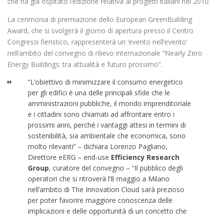
che ha già ospitato l’edizione relativa ai progetti italiani nel 2010.
La cerimonia di premiazione dello European GreenBuilding
Award, che si svolgerà il giorno di apertura presso il Centro
Congressi fieristico, rappresenterà un ‘evento nell’evento’
nell’ambito del convegno di rilievo internazionale “Nearly Zero
Energy Buildings: tra attualità e futuro prossimo”.
“L’obiettivo di minimizzare il consumo energetico
per gli edifici è una delle principali sfide che le
amministrazioni pubbliche, il mondo imprenditoriale
e i cittadini sono chiamati ad affrontare entro i
prossimi anni, perché i vantaggi attesi in termini di
sostenibilità, sia ambientale che economica, sono
molto rilevanti” – dichiara Lorenzo Pagliano,
Direttore eERG – end-use
Efficiency Research
Group
, curatore del convegno – “Il pubblico degli
operatori che si ritroverà l’8 maggio a Milano
nell’ambito di The Innovation Cloud sarà prezioso
per poter favorire maggiore conoscenza delle
implicazioni e delle opportunità di un concetto che