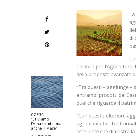
La
agr
del
di 
pas
Co
Caldoro per l’Agricoltura
della proposta avanzata dal
“Tra questi – aggiunge – sp
entrambi prodotti del Ca
quel che riguarda il patrim
COP30
“Con questo ulteriore agg
“Salviamo
agroalimentari tradizional
l’Amazzonia, ma
anche il Mare”
eccellente che dimostra l