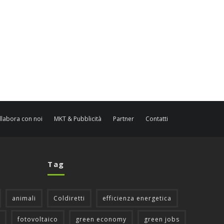
llabora con noi
MKT & Pubblicità
Partner
Contatti
Tag
animali
Coldiretti
efficienza energetica
fotovoltaico
green economy
green jobs