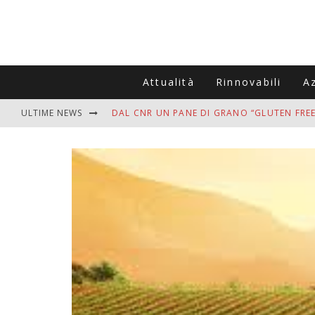
Attualità
Rinnovabili
A
ULTIME NEWS
DAL CNR UN PANE DI GRANO “GLUTEN FREE
VITIGNOITALIA CELEBRA IL 20ESIMO ANNIV
MUTTI ASSUME A OLIVETO CITRA 400 COL
ZANZARE IN VACANZA? I 3 ERRORI PIÙ COM
ADDIO BOLLETTE SALATE? LA NUOVA FRON