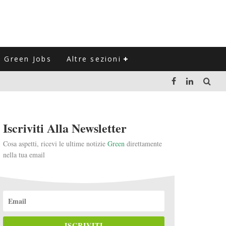
Green Jobs
Altre sezioni
LUZIONE DEL SETTORE NEGLI ULTIMI ANNI
Iscriviti Alla Newsletter
VITARLI)
Cosa aspetti, ricevi le ultime notizie
Green
direttamente
nella tua email
 L'ITALIA
ISCRIVITI