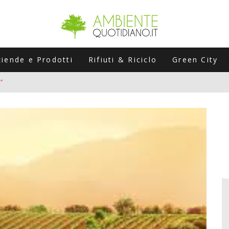
ziende e Prodotti
Rifiuti & Riciclo
Green City
”
ERSARIO: A NAPOLI UN’EDIZIONE SPECIALE PER RACCONTARE L’EVO
LABORATORI STAGIONALI
UNI CHE POSSONO ROVINARTI L’ESTATE (E LA GUIDA PRATICA PER E
TIERA DEL FOTOVOLTAICO "PLUG & PLAY" CHE STA CONQUISTANDO