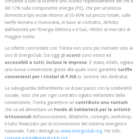
consente a tutti di ricevere uno sconto rispettivamente del 9% e
del 12% sulla componente energia (PE), che per un’utenza
domestica tipo incide intorno al 55-60% sul prezzo totale, sulle
tariffe bioraria o monoraria, in base al contratto, definito
dall’Autorità per l’Energia Elettrica e il Gas, riferito al mercato di
maggior tutela.
Le offerte concordate con Trenta non sono più riservate solo ai
soci di EnergoClub. Da oggi gli
sconti
sono estesi ed
accessibili a tutti
,
incluse le imprese
. E’ stata, infatti, siglata
una nuova convenzione grazie alla quale sono garantite
tariffe
convenienti per i titolari di P.IVA
(v. sezione sito dedicata).
La salvaguardia dell’ambiente va di pari passo con la solidarietà
sociale, visto che per ogni contratto siglato nell’ambito della
convenzione, Trenta garantisce un
contributo una-tantum
che va ad alimentare un
Fondo di Solidarietà per le attività
istituzionali
dell’associazione, didattiche, convegni, workshop,
il tutto finalizzato per la riconversione del sistema energetico
nazionale. Tutti i dettagli su
www.energoclub.org
. Per info:
comunicazioni@energoclub.org