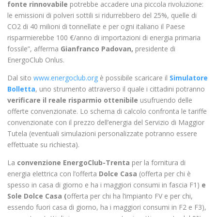
fonte rinnovabile
potrebbe accadere una piccola rivoluzione:
le emissioni di polveri sottili si ridurrebbero del 25%, quelle di
CO2 di 40 milioni di tonnellate e per ogni italiano il Paese
risparmierebbe 100 €/anno di importazioni di energia primaria
fossile”, afferma
Gianfranco Padovan,
presidente di
EnergoClub Onlus.
Dal sito
www.energoclub.org
è possibile scaricare il
Simulatore
Bolletta
, uno strumento attraverso il quale i cittadini potranno
verificare il reale risparmio ottenibile
usufruendo delle
offerte convenzionate. Lo schema di calcolo confronta le tariffe
convenzionate con il prezzo dell’energia del Servizio di Maggior
Tutela (eventuali simulazioni personalizzate potranno essere
effettuate su richiesta).
La
convenzione EnergoClub-Trenta
per la fornitura di
energia elettrica con l’offerta
Dolce Casa
(offerta per chi è
spesso in casa di giorno e ha i maggiori consumi in fascia F1)
e
Sole Dolce Casa (
offerta per chi ha l’impianto FV e per chi,
essendo fuori casa di giorno, ha i maggiori consumi in F2 e F3),