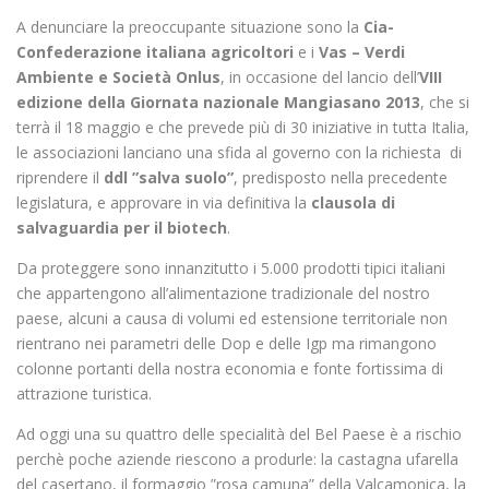
A denunciare la preoccupante situazione sono la
Cia-
Confederazione italiana agricoltori
e i
Vas – Verdi
Ambiente e Società Onlus
, in occasione del lancio dell’
VIII
edizione della Giornata nazionale Mangiasano 2013
, che si
terrà il 18 maggio e che prevede più di 30 iniziative in tutta Italia,
le associazioni lanciano una sfida al governo con la richiesta di
riprendere il
ddl ”salva suolo”
, predisposto nella precedente
legislatura, e approvare in via definitiva la
clausola di
salvaguardia per il biotech
.
Da proteggere sono innanzitutto i 5.000 prodotti tipici italiani
che appartengono all’alimentazione tradizionale del nostro
paese, alcuni a causa di volumi ed estensione territoriale non
rientrano nei parametri delle Dop e delle Igp ma rimangono
colonne portanti della nostra economia e fonte fortissima di
attrazione turistica.
Ad oggi una su quattro delle specialità del Bel Paese è a rischio
perchè poche aziende riescono a produrle: la castagna ufarella
del casertano, il formaggio ”rosa camuna” della Valcamonica, la