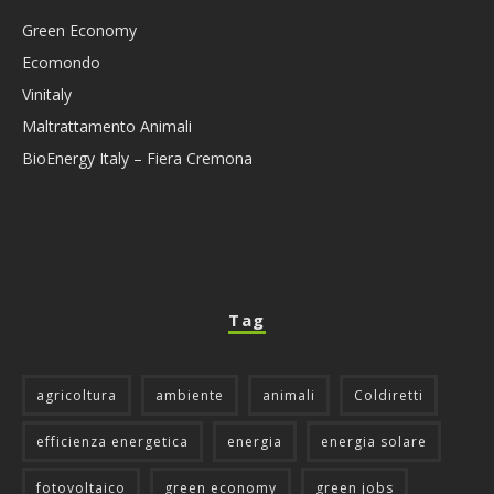
Green Economy
Ecomondo
Vinitaly
Maltrattamento Animali
BioEnergy Italy – Fiera Cremona
Tag
agricoltura
ambiente
animali
Coldiretti
efficienza energetica
energia
energia solare
fotovoltaico
green economy
green jobs