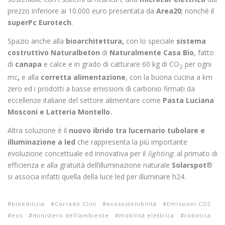
prezzo inferiore ai 10.000 euro presentata da
Area20
; nonché il
superPc Eurotech
.
Spazio anche alla
bioarchitettura,
con lo speciale
sistema
costruttivo Naturalbeton
di
Naturalmente Casa Bio
, fatto
di
canapa
e calce e in grado di catturare 60 kg di CO
per ogni
2
mc
,
e alla
corretta alimentazione
, con la buona cucina a km
zero ed i prodotti a basse emissioni di carbonio firmati da
eccellenze italiane del settore alimentare come
Pasta
Luciana
Mosconi e Latteria Montello.
Altra soluzione è il
nuovo ibrido tra lucernario tubolare e
illuminazione a led
che rappresenta la più importante
evoluzione concettuale ed innovativa per il
lighting
: al primato di
efficienza e alla gratuità dell’illuminazione naturale
Solarspot
®
si associa infatti quella della luce led per illuminare h24.
bioedilizia
Corrado Clini
ecosostenibilità
Emissioni CO2
eos
ministero dell'ambiente
mobilità elettrica
robotica