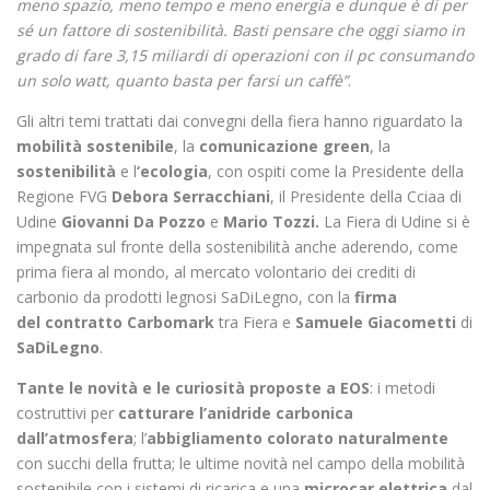
meno spazio, meno tempo e meno energia e dunque è di per
sé un fattore di sostenibilità. Basti pensare che oggi siamo in
grado di fare 3,15 miliardi di operazioni con il pc consumando
un solo watt, quanto basta per farsi un caffè”
.
Gli altri temi trattati dai convegni della fiera hanno riguardato la
mobilità sostenibile
, la
comunicazione green
, la
sostenibilità
e l
‘ecologia
, con ospiti come la Presidente della
Regione FVG
Debora Serracchiani
, il Presidente della Cciaa di
Udine
Giovanni Da Pozzo
e
Mario Tozzi.
La Fiera di Udine si è
impegnata sul fronte della sostenibilità anche aderendo, come
prima fiera al mondo, al mercato volontario dei crediti di
carbonio da prodotti legnosi SaDiLegno, con la
firma
de
l contratto Carbomark
tra Fiera e
Samuele Giacometti
di
SaDiLegno
.
Tante le novità e le curiosità proposte a EOS
: i metodi
costruttivi per
catturare l’anidride carbonica
dall’atmosfera
; l’
abbigliamento colorato naturalmente
con succhi della frutta; le ultime novità nel campo della mobilità
sostenibile con i
sistemi di ricarica e una
microcar elettrica
dal