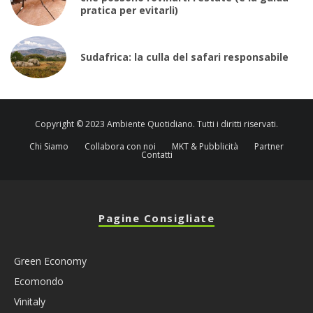
pratica per evitarli)
Sudafrica: la culla del safari responsabile
Copyright © 2023 Ambiente Quotidiano. Tutti i diritti riservati.
Chi Siamo
Collabora con noi
MKT & Pubblicità
Partner
Contatti
Pagine Consigliate
Green Economy
Ecomondo
Vinitaly