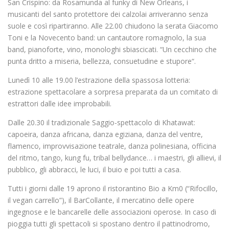
San Crispino: da Rosamunda al funky di New Orleans, i
musicanti del santo protettore dei calzolai arriveranno senza
suole e così ripartiranno. Alle 22.00 chiudono la serata Giacomo
Toni e la Novecento band: un cantautore romagnolo, la sua
band, pianoforte, vino, monologhi sbiascicati. “Un cecchino che
punta dritto a miseria, bellezza, consuetudine e stupore“.
Lunedì 10 alle 19.00 l’estrazione della spassosa lotteria:
estrazione spettacolare a sorpresa preparata da un comitato di
estrattori dalle idee improbabili.
Dalle 20.30 il tradizionale Saggio-spettacolo di Khatawat:
capoeira, danza africana, danza egiziana, danza del ventre,
flamenco, improvvisazione teatrale, danza polinesiana, officina
del ritmo, tango, kung fu, tribal bellydance… i maestri, gli allievi, il
pubblico, gli abbracci, le luci, il buio e poi tutti a casa.
Tutti i giorni dalle 19 aprono il ristorantino Bio a Km0 (“Rifocillo,
il vegan carrello”), il BarCollante, il mercatino delle opere
ingegnose e le bancarelle delle associazioni operose. In caso di
pioggia tutti gli spettacoli si spostano dentro il pattinodromo,