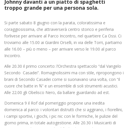
Johnny davanti a un piatto di spaghetti
troppo grande per una persona sola.
Si parte sabato 8 giugno con la parata, coloratissima e
coraggiosissima, che attraverserà centro storico e periferia
forlivese per arrivare al Parco Incontro, nel quartiere Ca Ossi. Ci
troviamo alle 15.00 ai Giardini Orselli, in via delle Torri, partiamo
alle 16.00 – più o meno – per arrivare verso le 19.00 al parco
Incontro.
Alle 20.30 il primo concerto: l’Orchestra spettacolo “dal Vangelo
Secondo Casadei”. Romagnolissimi ma con stile, ripropongono i
brani di Secondo Casadei come si suonavano una volta, con “il
cuore che batte in ¾” e un ensemble di soli strumenti acustici.
Alle 22.00 gli Obelisco Nero, da ballare guardando ad est.
Domenica 9 il Rof dal pomeriggio propone una inedita
domenica al parco: i volontari distrutti che si aggirano, i fiorellini,
i campi sportivi, i giochi, i pic nic con le formiche, le pulizie del
giorno prima, in totale autogestione. Alle 20.30 i Musicanti di