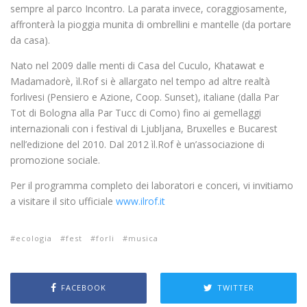
sempre al parco Incontro. La parata invece, coraggiosamente,
affronterà la pioggia munita di ombrellini e mantelle (da portare
da casa).
Nato nel 2009 dalle menti di Casa del Cuculo, Khatawat e
Madamadorè, ìl.Rof si è allargato nel tempo ad altre realtà
forlivesi (Pensiero e Azione, Coop. Sunset), italiane (dalla Par
Tot di Bologna alla Par Tucc di Como) fino ai gemellaggi
internazionali con i festival di Ljubljana, Bruxelles e Bucarest
nell’edizione del 2010. Dal 2012 ìl.Rof è un’associazione di
promozione sociale.
Per il programma completo dei laboratori e conceri, vi invitiamo
a visitare il sito ufficiale
www.ilrof.it
ecologia
fest
forli
musica
FACEBOOK
TWITTER