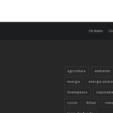
.
Chi Siamo
Co
agricoltura
ambiente
energia
energia solare
Greenpeace
inquinam
riciclo
Rifiuti
rinn