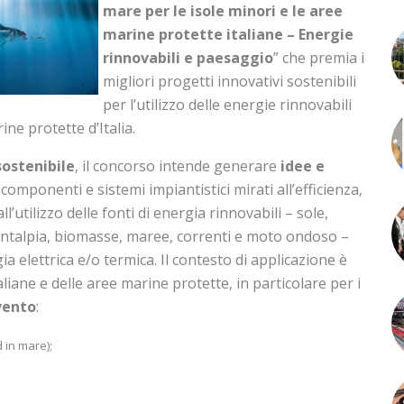
mare per le isole minori e le aree
marine protette italiane – Energie
rinnovabili e paesaggio
” che premia i
migliori progetti innovativi sostenibili
per l’utilizzo delle energie rinnovabili
ine protette d’Italia.
sostenibile
, il concorso intende generare
idee e
componenti e sistemi impiantistici mirati all’efficienza,
l’utilizzo delle fonti di energia rinnovabili – sole,
entalpia, biomasse, maree, correnti e moto ondoso –
a elettrica e/o termica. Il contesto di applicazione è
taliane e delle aree marine protette, in particolare per i
rvento
:
d in mare);