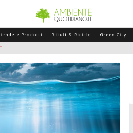
ziende e Prodotti
Rifiuti & Riciclo
Green City
”
ERSARIO: A NAPOLI UN’EDIZIONE SPECIALE PER RACCONTARE L’EVO
LABORATORI STAGIONALI
UNI CHE POSSONO ROVINARTI L’ESTATE (E LA GUIDA PRATICA PER E
TIERA DEL FOTOVOLTAICO "PLUG & PLAY" CHE STA CONQUISTANDO