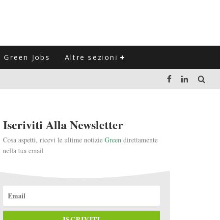
Green Jobs
Altre sezioni
LUZIONE DEL SETTORE NEGLI ULTIMI ANNI
Iscriviti Alla Newsletter
VITARLI)
Cosa aspetti, ricevi le ultime notizie
Green
direttamente
nella tua email
 L'ITALIA
ISCRIVITI