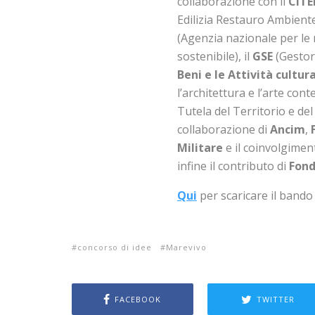
collaborazione con il
CITE
Edilizia Restauro Ambiente)
(Agenzia nazionale per le 
sostenibile), il
GSE
(Gestore
Beni e le Attività cultura
l’architettura e l’arte co
Tutela del Territorio e de
collaborazione di
Ancim
,
Militare
e il coinvolgiment
infine il contributo di
Fond
Qui
per scaricare il bando
concorso di idee
Marevivo
FACEBOOK
TWITTER