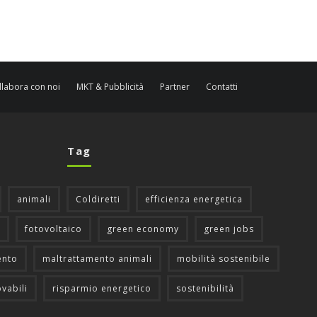
llabora con noi
MKT & Pubblicità
Partner
Contatti
Tag
animali
Coldiretti
efficienza energetica
fotovoltaico
green economy
green jobs
ento
maltrattamento animali
mobilità sostenibile
ovabili
risparmio energetico
sostenibilità