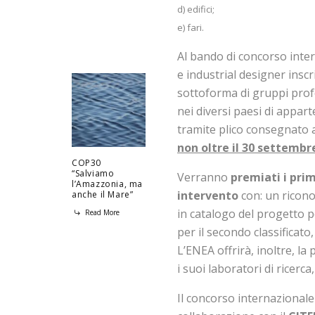
d) edifici;
e) fari.
Al bando di concorso inte
e industrial designer inscr
sottoforma di gruppi profe
nei diversi paesi di appar
tramite plico consegnato 
non oltre il 30 settembr
COP30
“Salviamo
Verranno
premiati i prim
l’Amazzonia, ma
intervento
con: un ricono
anche il Mare”
in catalogo del progetto pe
Read More
per il secondo classificato,
L’ENEA offrirà, inoltre, la
i suoi laboratori di ricerca,
Il concorso internazionale