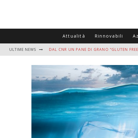
Attualità
Rinnovabili
A
ULTIME NEWS
DAL CNR UN PANE DI GRANO “GLUTEN FREE
VITIGNOITALIA CELEBRA IL 20ESIMO ANNIV
MUTTI ASSUME A OLIVETO CITRA 400 COL
ZANZARE IN VACANZA? I 3 ERRORI PIÙ COM
ADDIO BOLLETTE SALATE? LA NUOVA FRON