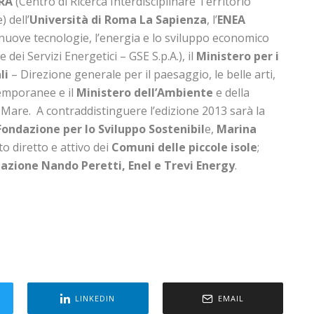
RA
(Centro di Ricerca Interdisciplinare Territorio
 dell’
Università di Roma La Sapienza
, l’
ENEA
nuove tecnologie, l’energia e lo sviluppo economico
 dei Servizi Energetici – GSE S.p.A.), il
Ministero per i
li
– Direzione generale per il paesaggio, le belle arti,
ntemporanee e il
Ministero dell’Ambiente
e della
l Mare. A contraddistinguere l’edizione 2013 sarà la
Fondazione per lo Sviluppo Sostenibil
e,
Marina
o diretto e attivo dei
Comuni delle piccole isole
;
azione Nando Peretti, Enel e Trevi Energy
.
LINKEDIN
EMAIL