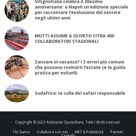
VitignoItalia celebra il 20esimo
anniversario: a Napoli un’edizione speciale
per raccontare l’evoluzione del settore
negli ultimi anni
MUTTI ASSUME A OLIVETO CITRA 400
COLLABORATORI STAGIONALI
Zanzare in vacanza? I 3 errori più comuni
che possono rovinarti l’estate (e la guida
pratica per evitarli)
Sudafrica: la culla del safari responsabile
Copyright © 2023 Ambiente Quotidiano. Tutti i diritti riservati.
Chi Siamo
Collabora con noi
MKT & Pubblicità
Partner
Contatti