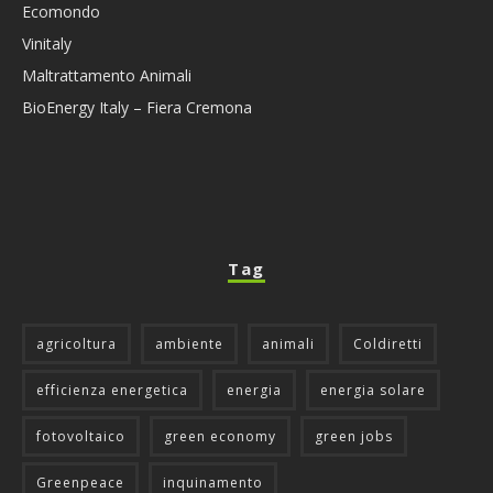
Ecomondo
Vinitaly
Maltrattamento Animali
BioEnergy Italy – Fiera Cremona
Tag
agricoltura
ambiente
animali
Coldiretti
efficienza energetica
energia
energia solare
fotovoltaico
green economy
green jobs
Greenpeace
inquinamento