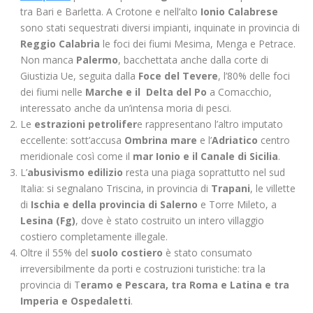
tra Bari e Barletta. A Crotone e nell’alto
Ionio Calabrese
sono stati sequestrati diversi impianti, inquinate in provincia di
Reggio Calabria
le foci dei fiumi Mesima, Menga e Petrace.
Non manca
Palermo
, bacchettata anche dalla corte di
Giustizia Ue, seguita dalla
Foce del Tevere
, l’80% delle foci
dei fiumi nelle
Marche e il Delta del Po
a Comacchio,
interessato anche da un’intensa moria di pesci.
Le
estrazioni petrolifer
e rappresentano l’altro imputato
eccellente: sott’accusa
Ombrina mare
e l’
Adriatico
centro
meridionale così come il
mar Ionio e il Canale di Sicilia
.
L’
abusivismo edilizio
resta una piaga soprattutto nel sud
Italia: si segnalano Triscina, in provincia di
Trapani
, le villette
di
Ischia e della provincia di Salerno
e Torre Mileto, a
Lesina (Fg)
, dove è stato costruito un intero villaggio
costiero completamente illegale.
Oltre il 55% del
suolo costiero
è stato consumato
irreversibilmente da porti e costruzioni turistiche: tra la
provincia di T
eramo e Pescara, tra Roma e Latina e tra
Imperia e Ospedaletti
.