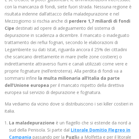
con la mancanza di fondi, siete fuori strada. Nessuna regione è
risultata indenne dall’attacco della maladepurazione e nel
Mezzogiorno si rischia anche di
perdere 1,7 miliardi di fondi
Cipe
destinati ad opere di adeguamento del sistema di
depurazione in scadenza a dicembre. Il mancato o inadeguato
trattamento dei reflui fognari, secondo le elaborazioni di
Legambiente su dati Istat, riguarda ancora il 25% dei cittadini
che scaricano direttamente in mare (nelle zone costiere) o
indirettamente attraverso fiumi e canali utilizzati come vere e
proprie fognature (nell’entroterra). Alla perdita di fondi va a
sommarsi infine
la multa milionaria all’Italia da parte
dell’Unione europea
per il mancato rispetto della direttiva
europea sul servizio di depurazione e fognatura.
Ma vediamo da vicino dove si distribuiscono i sei killer costieri in
italia.
La maladepurazione
è un flagello che si estende da nord a
sud della Penisola. Si parte dal
Litorale Domitio Flegreo in
Campania
passando per la
Pugli
a a Molfetta e per il litorale