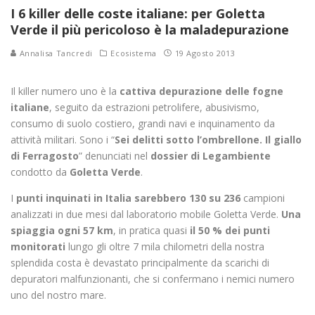
I 6 killer delle coste italiane: per Goletta
Verde il più pericoloso è la maladepurazione
Annalisa Tancredi
Ecosistema
19 Agosto 2013
Il killer numero uno è la
cattiva depurazione delle fogne
italiane
, seguito da estrazioni petrolifere, abusivismo,
consumo di suolo costiero, grandi navi e inquinamento da
attività militari. Sono i “
Sei delitti sotto l’ombrellone. Il giallo
di Ferragosto
” denunciati nel
dossier di Legambiente
condotto da
Goletta Verde
.
I
punti inquinati in Italia sarebbero 130 su 236
campioni
analizzati in due mesi dal laboratorio mobile Goletta Verde.
Una
spiaggia ogni 57 km
, in pratica quasi
il 50 % dei punti
monitorati
lungo gli oltre 7 mila chilometri della nostra
splendida costa è devastato principalmente da scarichi di
depuratori malfunzionanti, che si confermano i nemici numero
uno del nostro mare.