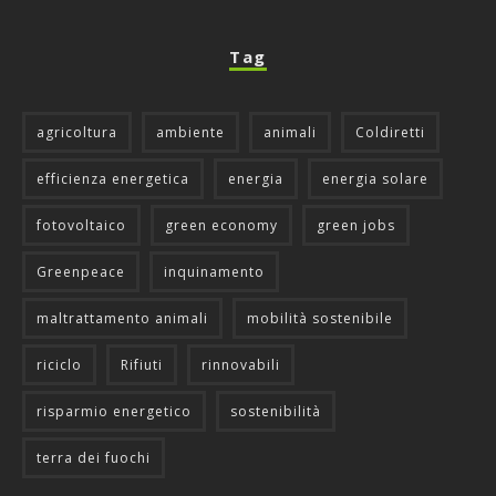
Tag
agricoltura
ambiente
animali
Coldiretti
efficienza energetica
energia
energia solare
fotovoltaico
green economy
green jobs
Greenpeace
inquinamento
maltrattamento animali
mobilità sostenibile
riciclo
Rifiuti
rinnovabili
risparmio energetico
sostenibilità
terra dei fuochi