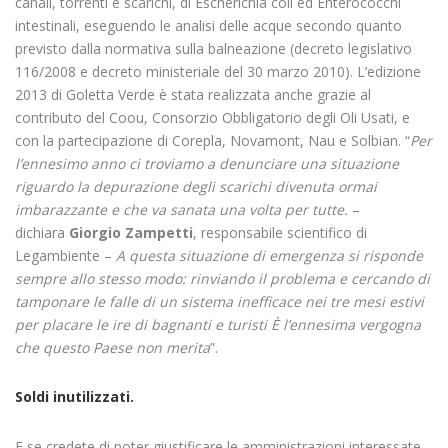
canali, torrenti e scarichi, di Escherichia coli ed Enterococchi
intestinali, eseguendo le analisi delle acque secondo quanto
previsto dalla normativa sulla balneazione (decreto legislativo
116/2008 e decreto ministeriale del 30 marzo 2010). L’edizione
2013 di Goletta Verde è stata realizzata anche grazie al
contributo del Coou, Consorzio Obbligatorio degli Oli Usati, e
con la partecipazione di Corepla, Novamont, Nau e Solbian. “
Per
l’ennesimo anno ci troviamo a denunciare una situazione
riguardo la depurazione degli scarichi divenuta ormai
imbarazzante e che va sanata una volta per tutte.
–
dichiara
Giorgio Zampetti
, responsabile scientifico di
Legambiente –
A questa situazione di emergenza si risponde
sempre allo stesso modo: rinviando il problema e cercando di
tamponare le falle di un sistema inefficace nei tre mesi estivi
per placare le ire di bagnanti e turisti È l’ennesima vergogna
che questo Paese non merita
”.
Soldi inutilizzati.
E se credete di poter giustificare le amministrazioni interessate