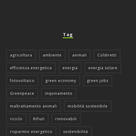
Tag
agricoltura
ambiente
animali
Coldiretti
efficienza energetica
energia
energia solare
fotovoltaico
green economy
green jobs
Greenpeace
inquinamento
maltrattamento animali
mobilità sostenibile
riciclo
Rifiuti
rinnovabili
risparmio energetico
sostenibilità