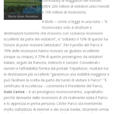
community di viaggiatori del mondo
(oltre 200 milioni di visitatori unici mensili
e 100 milioni di recensioni).
Parco Gran Paradiso
Il titolo – come si legge in una nota – ”è
riconosciuto solo a strutture e
destinazioni turistiche che ricevono con costanza recensioni
eccellenti da parte dei visitatori”, e ”soltanto il 10% di queste ha
l’onore di poter ricevere l’attestato”. Per il profilo del Parco il
79% delle recensioni hanno ricevuto un giudizio eccellente
(cinque su cinque), il 73% di queste provengono da visitatori
italiani, seguiti da francesi, tedeschi e svizzeri. Considerati i
numeri e l’affidabilità fornita dal portale Tripadvisor, risultare tra
le destinazioni più eccellenti ”garantisce una visibilità maggiore e
può facilitare la scelta da parte dei turisti di visitare il Parco”. ”Il
certificato di eccellenza – commenta il Presidente del Parco,
Italo Cerise
– è un prestigioso riconoscimento, soprattutto
perché derivante dalle recensioni di chi realmente visita il Parco
e lo apprezza in prima persona. L’Ente Parco sta investendo
molto sull’utilizzo di internet e dei social media, strumenti ormai