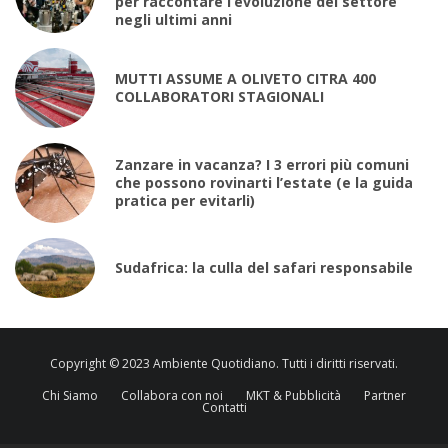
per raccontare l’evoluzione del settore
negli ultimi anni
MUTTI ASSUME A OLIVETO CITRA 400
COLLABORATORI STAGIONALI
Zanzare in vacanza? I 3 errori più comuni
che possono rovinarti l’estate (e la guida
pratica per evitarli)
Sudafrica: la culla del safari responsabile
Copyright © 2023 Ambiente Quotidiano. Tutti i diritti riservati.
Chi Siamo
Collabora con noi
MKT & Pubblicità
Partner
Contatti