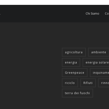
.
Chi Siamo
Co
agricoltura
ambiente
energia
energia solare
Greenpeace
inquinam
riciclo
Rifiuti
rinn
terra dei fuochi