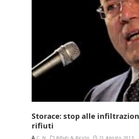
Storace: stop alle infiltrazio
rifiuti
C. N.
Rifiuti & Riciclo
21 Agosto 2013