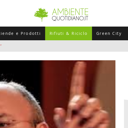
ziende e Prodotti
Rifiuti & Riciclo
Green City
”
ERSARIO: A NAPOLI UN’EDIZIONE SPECIALE PER RACCONTARE L’EVO
LABORATORI STAGIONALI
UNI CHE POSSONO ROVINARTI L’ESTATE (E LA GUIDA PRATICA PER E
TIERA DEL FOTOVOLTAICO "PLUG & PLAY" CHE STA CONQUISTANDO