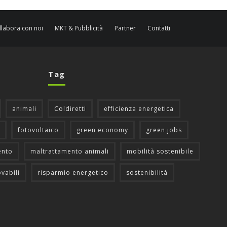
llabora con noi
MKT & Pubblicità
Partner
Contatti
Tag
animali
Coldiretti
efficienza energetica
fotovoltaico
green economy
green jobs
ento
maltrattamento animali
mobilità sostenibile
ovabili
risparmio energetico
sostenibilità