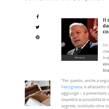
Il
da
co
Un 
che
tra
Storace
vic
Sto
“Per questo, anche a seg
Falcognana
, e all’assett
aggiunge – a presentare u
impedirà la possibilità di o
segrete, costituite oltre co