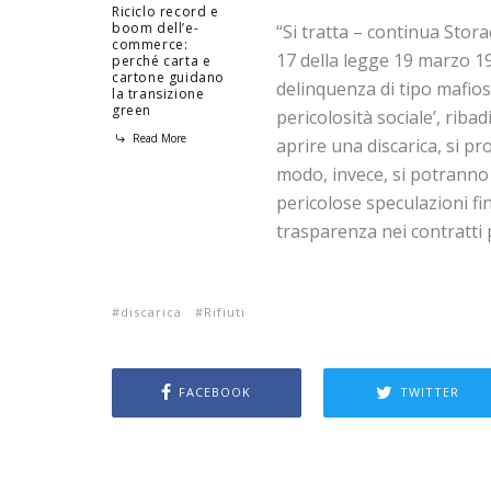
Riciclo record e
boom dell’e-
“Si tratta – continua Stora
commerce:
17 della legge 19 marzo 19
perché carta e
cartone guidano
delinquenza di tipo mafios
la transizione
green
pericolosità sociale’, ribad
Read More
aprire una discarica, si pr
modo, invece, si potranno 
pericolose speculazioni fi
trasparenza nei contratti p
discarica
Rifiuti
FACEBOOK
TWITTER