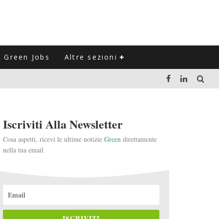
Green Jobs
Altre sezioni
LUZIONE DEL SETTORE NEGLI ULTIMI ANNI
Iscriviti Alla Newsletter
VITARLI)
Cosa aspetti, ricevi le ultime notizie
Green
direttamente
nella tua email
 L'ITALIA
ISCRIVITI