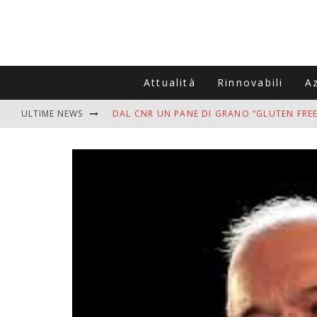
Attualità
Rinnovabili
A
ULTIME NEWS
DAL CNR UN PANE DI GRANO “GLUTEN FREE
VITIGNOITALIA CELEBRA IL 20ESIMO ANNIV
MUTTI ASSUME A OLIVETO CITRA 400 COL
ZANZARE IN VACANZA? I 3 ERRORI PIÙ COM
ADDIO BOLLETTE SALATE? LA NUOVA FRON