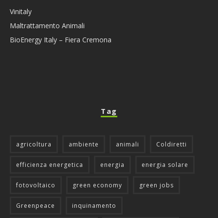
Vinitaly
Maltrattamento Animali
BioEnergy Italy – Fiera Cremona
Tag
agricoltura
ambiente
animali
Coldiretti
efficienza energetica
energia
energia solare
fotovoltaico
green economy
green jobs
Greenpeace
inquinamento