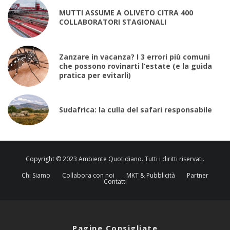
MUTTI ASSUME A OLIVETO CITRA 400
COLLABORATORI STAGIONALI
Zanzare in vacanza? I 3 errori più comuni
che possono rovinarti l’estate (e la guida
pratica per evitarli)
Sudafrica: la culla del safari responsabile
Copyright © 2023 Ambiente Quotidiano. Tutti i diritti riservati.
Chi Siamo
Collabora con noi
MKT & Pubblicità
Partner
Contatti
Pagine Consigliate