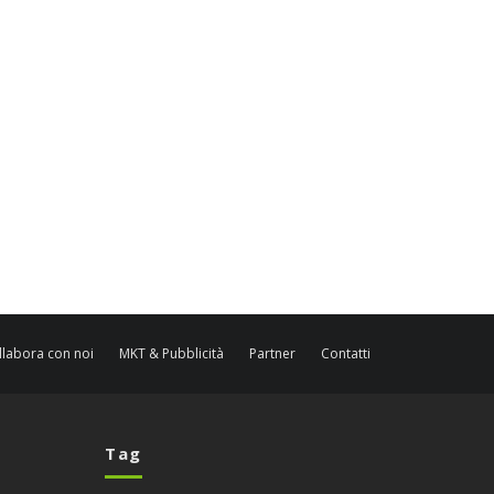
llabora con noi
MKT & Pubblicità
Partner
Contatti
Tag