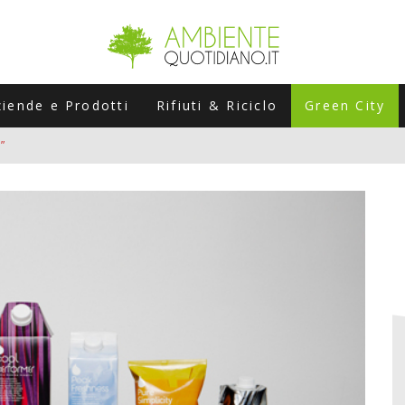
ziende e Prodotti
Rifiuti & Riciclo
Green City
”
ERSARIO: A NAPOLI UN’EDIZIONE SPECIALE PER RACCONTARE L’EVO
LABORATORI STAGIONALI
UNI CHE POSSONO ROVINARTI L’ESTATE (E LA GUIDA PRATICA PER E
TIERA DEL FOTOVOLTAICO "PLUG & PLAY" CHE STA CONQUISTANDO