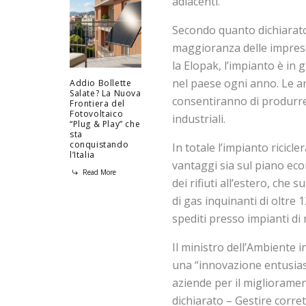
adiacenti.
Secondo quanto dichiarato
maggioranza delle imprese
la Elopak, l’impianto è in g
nel paese ogni anno. Le ar
Addio Bollette
Salate? La Nuova
consentiranno di produrre a
Frontiera del
Fotovoltaico
industriali.
“Plug & Play” che
sta
conquistando
In totale l’impianto ricicl
l’Italia
vantaggi sia sul piano eco
Read More
dei rifiuti all’estero, che
di gas inquinanti di oltre 
spediti presso impianti di r
Il ministro dell’Ambiente 
una “innovazione entusias
aziende per il miglioramen
dichiarato – Gestire corret