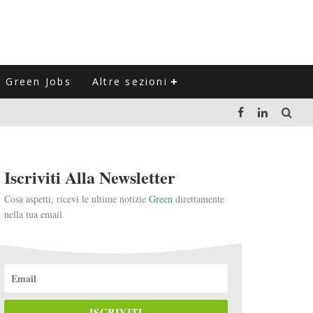
Green Jobs
Altre sezioni
LUZIONE DEL SETTORE NEGLI ULTIMI ANNI
Iscriviti Alla Newsletter
VITARLI)
Cosa aspetti, ricevi le ultime notizie
Green
direttamente
nella tua email
 L'ITALIA
ISCRIVITI