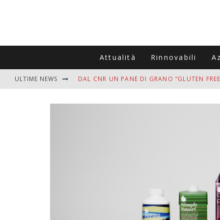
Attualità
Rinnovabili
A
ULTIME NEWS
DAL CNR UN PANE DI GRANO “GLUTEN FREE
VITIGNOITALIA CELEBRA IL 20ESIMO ANNIV
MUTTI ASSUME A OLIVETO CITRA 400 COL
ZANZARE IN VACANZA? I 3 ERRORI PIÙ COM
ADDIO BOLLETTE SALATE? LA NUOVA FRON