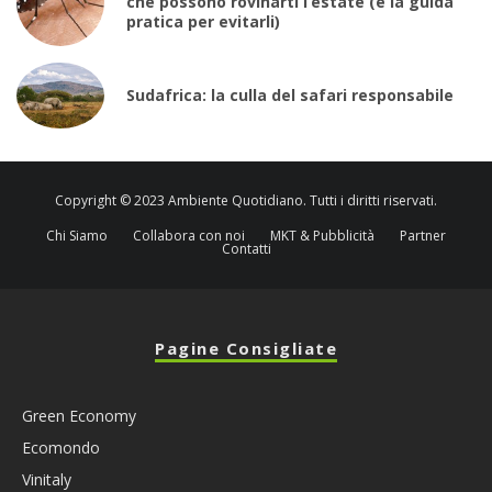
che possono rovinarti l’estate (e la guida
pratica per evitarli)
Sudafrica: la culla del safari responsabile
Copyright © 2023 Ambiente Quotidiano. Tutti i diritti riservati.
Chi Siamo
Collabora con noi
MKT & Pubblicità
Partner
Contatti
Pagine Consigliate
Green Economy
Ecomondo
Vinitaly