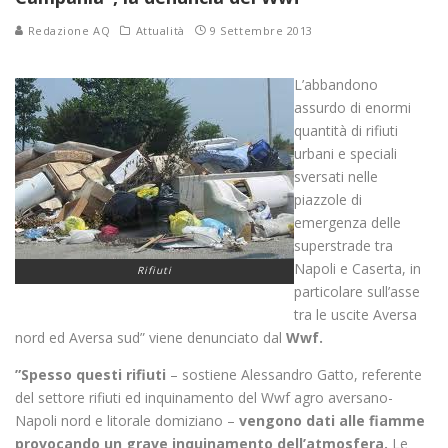
Redazione AQ
Attualità
9 Settembre 2013
L’abbandono
assurdo di enormi
quantità di rifiuti
urbani e speciali
sversati nelle
piazzole di
emergenza delle
superstrade tra
Napoli e Caserta, in
Rifiuti
particolare sull’asse
tra le uscite Aversa
nord ed Aversa sud” viene denunciato dal
Wwf.
”Spesso questi rifiuti
– sostiene Alessandro Gatto, referente
del settore rifiuti ed inquinamento del Wwf agro aversano-
Napoli nord e litorale domiziano –
vengono dati alle fiamme
provocando un grave inquinamento dell’atmosfera.
Le