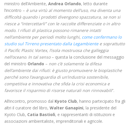
ministro dell’Ambiente,
Andrea Orlando
, letto durante
l’incontro –
è una virtù al momento dell’uso, ma diventa una
difficoltà quando i prodotti divengono spazzatura, se non si
riesce a “intercettarli” con le raccolte differenziate o in altro
modo. I rifiuti di plastica possono rimanere intatti
nell’ambiente per periodi molto lunghi,
come confermano lo
studio sul Tirreno presentato dalla Legambiente
e soprattutto
il Pacific Plastic Vortex, l’isola mostruosa che galleggia
nell’oceano
.
In tal senso
– questa la conclusione del messaggio
del ministro
Orlando
–
non c’è solamente la difesa
dell’ambiente dai rifiuti: è giusto promuovere le bioplastiche
perché sono l’avanguardia di un’industria sostenibile,
competitiva e innovativa che sfida la crisi economica e
favorisce il risparmio di risorse naturali non rinnovabili
”.
All’incontro, promosso dal
Kyoto Club
, hanno partecipato fra gli
altri il curatore del libro,
Walter Ganapini
, la presidente del
Kyoto Club,
Catia Bastioli
, e rappresentanti di istituzioni e
associazioni ambientaliste, imprenditoriali e agricole.