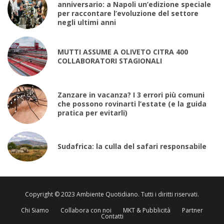
anniversario: a Napoli un’edizione speciale
per raccontare l’evoluzione del settore
negli ultimi anni
MUTTI ASSUME A OLIVETO CITRA 400
COLLABORATORI STAGIONALI
Zanzare in vacanza? I 3 errori più comuni
che possono rovinarti l’estate (e la guida
pratica per evitarli)
Sudafrica: la culla del safari responsabile
Copyright © 2023 Ambiente Quotidiano. Tutti i diritti riservati.
Chi Siamo
Collabora con noi
MKT & Pubblicità
Partner
Contatti