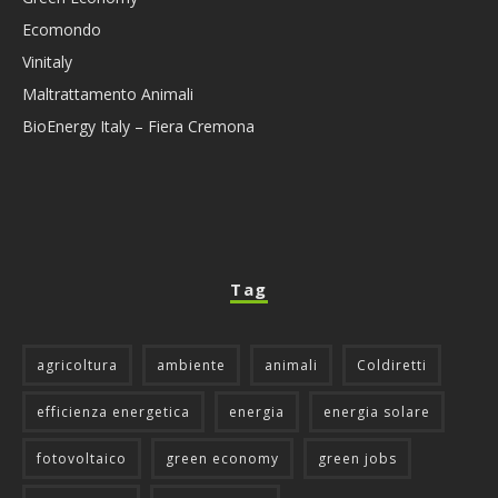
Ecomondo
Vinitaly
Maltrattamento Animali
BioEnergy Italy – Fiera Cremona
Tag
agricoltura
ambiente
animali
Coldiretti
efficienza energetica
energia
energia solare
fotovoltaico
green economy
green jobs