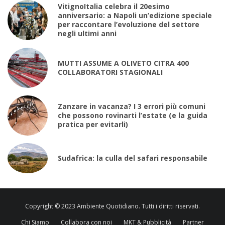
VitignoItalia celebra il 20esimo
anniversario: a Napoli un’edizione speciale
per raccontare l’evoluzione del settore
negli ultimi anni
MUTTI ASSUME A OLIVETO CITRA 400
COLLABORATORI STAGIONALI
Zanzare in vacanza? I 3 errori più comuni
che possono rovinarti l’estate (e la guida
pratica per evitarli)
Sudafrica: la culla del safari responsabile
Copyright © 2023 Ambiente Quotidiano. Tutti i diritti riservati.
Chi Siamo
Collabora con noi
MKT & Pubblicità
Partner