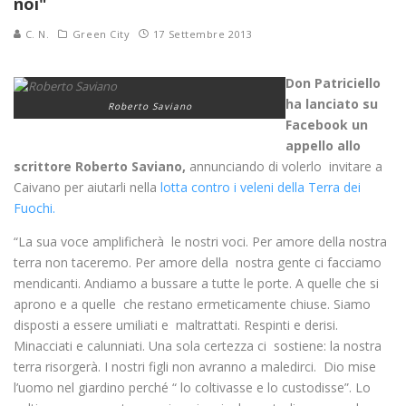
noi"
C. N.
Green City
17 Settembre 2013
Don Patriciello
ha lanciato su
Roberto Saviano
Facebook un
appello allo
scrittore Roberto Saviano,
annunciando di volerlo invitare a
Caivano per aiutarli nella
lotta contro i veleni della Terra dei
Fuochi.
“La sua voce amplificherà le nostri voci. Per amore della nostra
terra non taceremo. Per amore della nostra gente ci facciamo
mendicanti. Andiamo a bussare a tutte le porte. A quelle che si
aprono e a quelle che restano ermeticamente chiuse. Siamo
disposti a essere umiliati e maltrattati. Respinti e derisi.
Minacciati e calunniati. Una sola certezza ci sostiene: la nostra
terra risorgerà. I nostri figli non avranno a maledirci. Dio mise
l’uomo nel giardino perché “ lo coltivasse e lo custodisse”. Lo