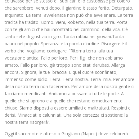
coltivasse per se stesso e i suoi cari e lo custodisse per coloro
che sarebbero venuti dopo. Il giardino è stato ferito. Deturpato.
Inquinato. La terra avvelenata non può che avvelenare. La terra
tradita ha tradito l’uomo. Vieni, Roberto, nella tua terra. Porta
con te gli amici che hai incontrato nel cammino della vita. C’è
tanta sete di giustizia in giro. Tanta rabbia nei giovani.Tanta
paura nel popolo. Speranza è la parola d’ordine. Risorgere è il
verbo che vogliamo coniugare. “Ritorna terra alla tua
vocazione antica. Fallo per loro. Per i figli che non abbiamo
amato. Fallo per loro, già troppo sono stati derubati. Allarga
ancora, Signora, le tue braccia. E quel cuore sconfinato,
immenso come Iddio. Terra. Terra nostra. Terra mia. Per amore
della nostra terra non taceremo. Per amore della nostra gente ci
facciamo mendicanti. Andiamo a bussare a tutte le porte. A
quelle che si aprono e a quelle che restano ermeticamente
chiuse. Siamo disposti a essere umiliati e maltrattati. Respinti e
derisi. Minacciati e calunniati. Una sola certezza ci sostiene: la
nostra terra risorgerà”.
Oggi il sacerdote è atteso a Giugliano (Napoli) dove celebrerà