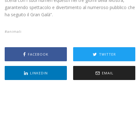
scena con i suoi numeri equestri nei tre giorni della Mostra,
garantendo spettacolo e divertimento al numeroso pubblico che
ha seguito il Gran Galà”.
animali
FACEBOOK
TWITTER
LINKEDIN
EMAIL