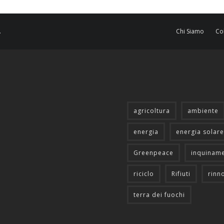
.
Chi Siamo
Co
agricoltura
ambiente
energia
energia solare
Greenpeace
inquinam
riciclo
Rifiuti
rinn
terra dei fuochi