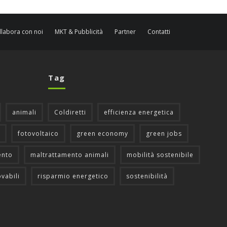
llabora con noi
MKT & Pubblicità
Partner
Contatti
Tag
animali
Coldiretti
efficienza energetica
fotovoltaico
green economy
green jobs
ento
maltrattamento animali
mobilità sostenibile
ovabili
risparmio energetico
sostenibilità