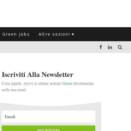
Green Jobs
Altre sezioni
LUZIONE DEL SETTORE NEGLI ULTIMI ANNI
Iscriviti Alla Newsletter
VITARLI)
Cosa aspetti, ricevi le ultime notizie
Green
direttamente
nella tua email
 L'ITALIA
ISCRIVITI