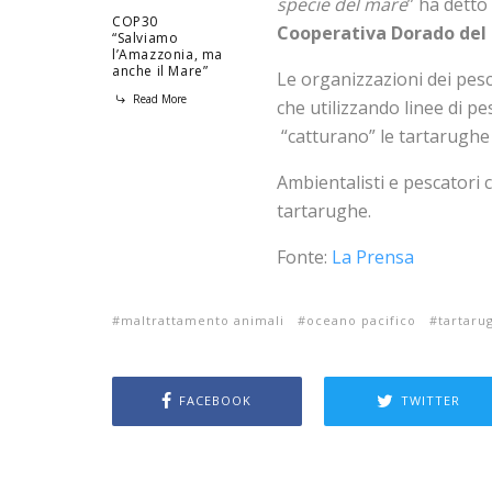
specie del mare
” ha detto
COP30
Cooperativa Dorado del 
“Salviamo
l’Amazzonia, ma
anche il Mare”
Le organizzazioni dei pesca
Read More
che utilizzando linee di pe
“catturano” le tartarughe
Ambientalisti e pescatori c
tartarughe.
Fonte:
La Prensa
maltrattamento animali
oceano pacifico
tartaru
FACEBOOK
TWITTER