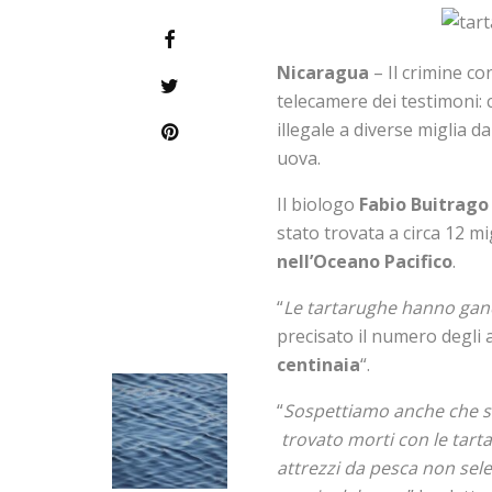
Nicaragua
– Il crimine co
telecamere dei testimoni: 
illegale a diverse miglia 
uova.
Il biologo
Fabio Buitrago
stato trovata a circa 12 mi
nell’Oceano Pacifico
.
“
Le tartarughe hanno ganc
precisato il numero degli 
centinaia
“.
“
Sospettiamo anche che 
trovato morti con le tarta
attrezzi da pesca non selet