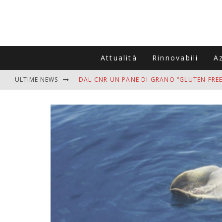
Attualità
Rinnovabili
A
ULTIME NEWS
DAL CNR UN PANE DI GRANO “GLUTEN FREE
VITIGNOITALIA CELEBRA IL 20ESIMO ANNIV
MUTTI ASSUME A OLIVETO CITRA 400 COL
ZANZARE IN VACANZA? I 3 ERRORI PIÙ COM
ADDIO BOLLETTE SALATE? LA NUOVA FRON