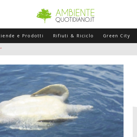
ziende e Prodotti
Rifiuti & Riciclo
Green City
”
ERSARIO: A NAPOLI UN’EDIZIONE SPECIALE PER RACCONTARE L’EVO
LABORATORI STAGIONALI
UNI CHE POSSONO ROVINARTI L’ESTATE (E LA GUIDA PRATICA PER E
TIERA DEL FOTOVOLTAICO "PLUG & PLAY" CHE STA CONQUISTANDO