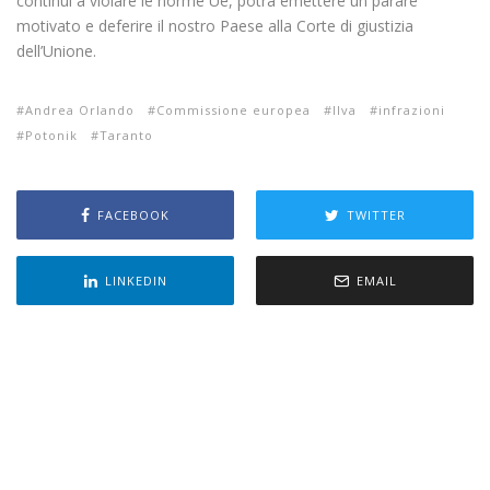
continui a violare le norme Ue, potrà emettere un parare
motivato e deferire il nostro Paese alla Corte di giustizia
dell’Unione.
Andrea Orlando
Commissione europea
Ilva
infrazioni
Potonik
Taranto
FACEBOOK
TWITTER
LINKEDIN
EMAIL