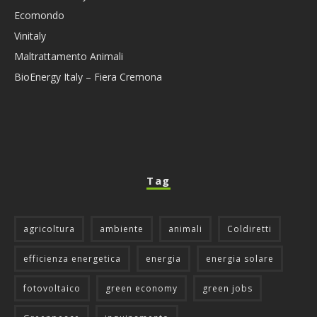
Ecomondo
Vinitaly
Maltrattamento Animali
BioEnergy Italy – Fiera Cremona
Tag
agricoltura
ambiente
animali
Coldiretti
efficienza energetica
energia
energia solare
fotovoltaico
green economy
green jobs