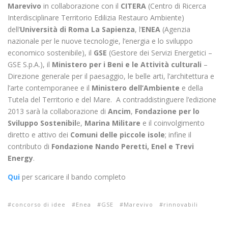
Marevivo
in collaborazione con il
CITERA
(Centro di Ricerca
Interdisciplinare Territorio Edilizia Restauro Ambiente)
dell’
Università di Roma La Sapienza
, l’
ENEA
(Agenzia
nazionale per le nuove tecnologie, l’energia e lo sviluppo
economico sostenibile), il
GSE
(Gestore dei Servizi Energetici –
GSE S.p.A.), il
Ministero per i Beni e le Attività culturali
–
Direzione generale per il paesaggio, le belle arti, l’architettura e
l’arte contemporanee e il
Ministero dell’Ambiente
e della
Tutela del Territorio e del Mare. A contraddistinguere l’edizione
2013 sarà la collaborazione di
Ancim
,
Fondazione per lo
Sviluppo Sostenibil
e,
Marina Militare
e il coinvolgimento
diretto e attivo dei
Comuni delle piccole isole
; infine il
contributo di
Fondazione Nando Peretti, Enel e Trevi
Energy
.
Qui
per scaricare il bando completo
concorso di idee
Enea
GSE
Marevivo
rinnovabili