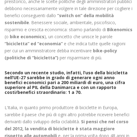
preistorico, anche le scelte politiche degli amministratori pubblici
debbono necessariamente volgere in tale direzione per cogliere i
benefici conseguenti dallo
“switch on” della mobilità
sostenibile
. Benessere sociale, ambientale, psicofisico,
risparmio e crescita economica: stiamo parlando di
Bikenomics
(o
bike economics
), un concetto che unisce le parole
“bicicletta” ed “economia”
e che indica tutte quelle ragioni
per cui un amministratore debba incentivare
bike-policy
(politiche di “bicicletta”)
per risparmiare di più.
Secondo un recente studio, infatti, l’uso della bicicletta
nell’UE-27 sarebbe in grado di generare ogni anno
benefici economici pari a 200 miliardi di euro, una cifra
superiore al PIL della Danimarca e con un rapporto
costi/benefici straordinario: 1 a 70.
L’Italia, in quanto primo produttore di biciclette in Europa,
sarebbe il paese che più di ogni altro potrebbe ricevere benefici
derivanti dallo sviluppo della ciclabilità.
Si pensi che nel corso
del 2012, la vendita di biciclette è stata maggiore
rispetto alle automobili
e, per la prima volta dopo 48 anni in