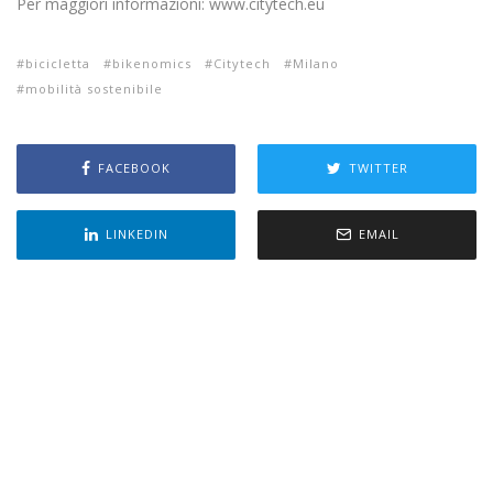
Per maggiori informazioni: www.citytech.eu
bicicletta
bikenomics
Citytech
Milano
mobilità sostenibile
FACEBOOK
TWITTER
LINKEDIN
EMAIL