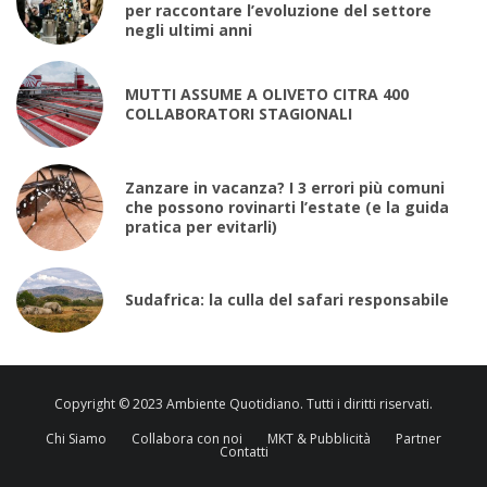
per raccontare l’evoluzione del settore
negli ultimi anni
MUTTI ASSUME A OLIVETO CITRA 400
COLLABORATORI STAGIONALI
Zanzare in vacanza? I 3 errori più comuni
che possono rovinarti l’estate (e la guida
pratica per evitarli)
Sudafrica: la culla del safari responsabile
Copyright © 2023 Ambiente Quotidiano. Tutti i diritti riservati.
Chi Siamo
Collabora con noi
MKT & Pubblicità
Partner
Contatti