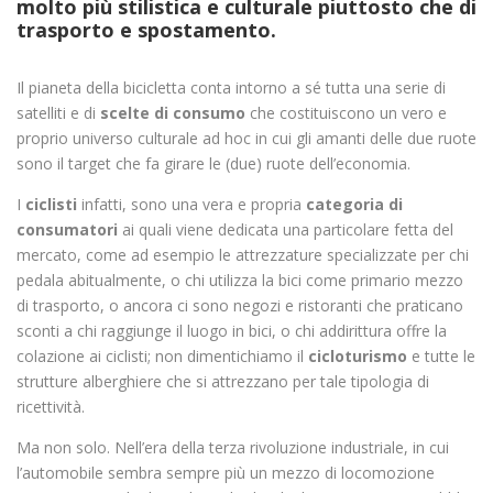
molto più stilistica e culturale piuttosto che di
trasporto e spostamento.
Il pianeta della bicicletta conta intorno a sé tutta una serie di
satelliti e di
scelte di consumo
che costituiscono un vero e
proprio universo culturale ad hoc in cui gli amanti delle due ruote
sono il target che fa girare le (due) ruote dell’economia.
I
ciclisti
infatti, sono una vera e propria
categoria di
consumatori
ai quali viene dedicata una particolare fetta del
mercato, come ad esempio le attrezzature specializzate per chi
pedala abitualmente, o chi utilizza la bici come primario mezzo
di trasporto, o ancora ci sono negozi e ristoranti che praticano
sconti a chi raggiunge il luogo in bici, o chi addirittura offre la
colazione ai ciclisti; non dimentichiamo il
cicloturismo
e tutte le
strutture alberghiere che si attrezzano per tale tipologia di
ricettività.
Ma non solo. Nell’era della terza rivoluzione industriale, in cui
l’automobile sembra sempre più un mezzo di locomozione