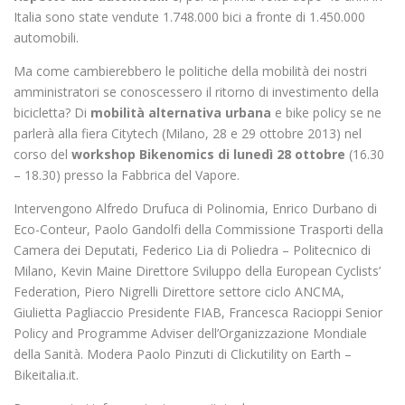
Italia sono state vendute 1.748.000 bici a fronte di 1.450.000
automobili.
Ma come cambierebbero le politiche della mobilità dei nostri
amministratori se conoscessero il ritorno di investimento della
bicicletta? Di
mobilità alternativa urbana
e bike policy se ne
parlerà alla fiera Citytech (Milano, 28 e 29 ottobre 2013) nel
corso del
workshop Bikenomics di lunedì 28 ottobre
(16.30
– 18.30) presso la Fabbrica del Vapore.
Intervengono Alfredo Drufuca di Polinomia, Enrico Durbano di
Eco-Conteur, Paolo Gandolfi della Commissione Trasporti della
Camera dei Deputati, Federico Lia di Poliedra – Politecnico di
Milano, Kevin Maine Direttore Sviluppo della European Cyclists’
Federation, Piero Nigrelli Direttore settore ciclo ANCMA,
Giulietta Pagliaccio Presidente FIAB, Francesca Racioppi Senior
Policy and Programme Adviser dell’Organizzazione Mondiale
della Sanità. Modera Paolo Pinzuti di Clickutility on Earth –
Bikeitalia.it.