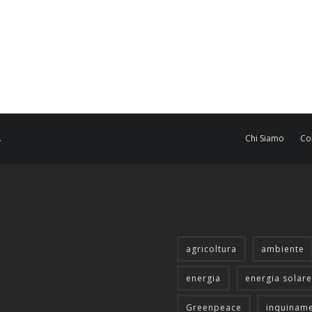
.
Chi Siamo
Co
agricoltura
ambiente
energia
energia solare
Greenpeace
inquinam