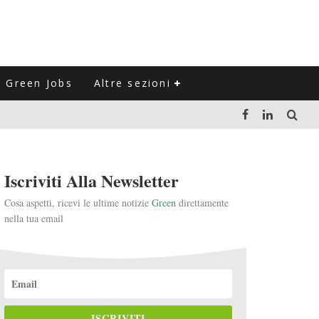
Green Jobs
Altre sezioni
LUZIONE DEL SETTORE NEGLI ULTIMI ANNI
Iscriviti Alla Newsletter
VITARLI)
Cosa aspetti, ricevi le ultime notizie
Green
direttamente
nella tua email
 L'ITALIA
ISCRIVITI