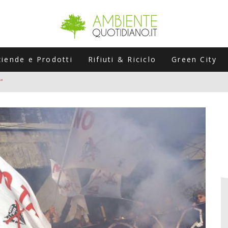
ziende e Prodotti
Rifiuti & Riciclo
Green City
”
ERSARIO: A NAPOLI UN’EDIZIONE SPECIALE PER RACCONTARE L’EVO
LABORATORI STAGIONALI
UNI CHE POSSONO ROVINARTI L’ESTATE (E LA GUIDA PRATICA PER E
TIERA DEL FOTOVOLTAICO "PLUG & PLAY" CHE STA CONQUISTANDO