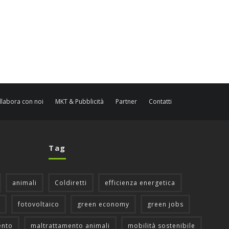
llabora con noi
MKT & Pubblicità
Partner
Contatti
Tag
animali
Coldiretti
efficienza energetica
fotovoltaico
green economy
green jobs
ento
maltrattamento animali
mobilità sostenibile