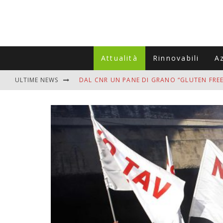
Attualità
Rinnovabili
A
ULTIME NEWS
DAL CNR UN PANE DI GRANO “GLUTEN FREE
VITIGNOITALIA CELEBRA IL 20ESIMO ANNIV
MUTTI ASSUME A OLIVETO CITRA 400 COL
ZANZARE IN VACANZA? I 3 ERRORI PIÙ COM
ADDIO BOLLETTE SALATE? LA NUOVA FRON