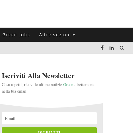
Green Jobs
Altre sezioni
LUZIONE DEL SETTORE NEGLI ULTIMI ANNI
Iscriviti Alla Newsletter
VITARLI)
Cosa aspetti, ricevi le ultime notizie
Green
direttamente
nella tua email
 L'ITALIA
ISCRIVITI