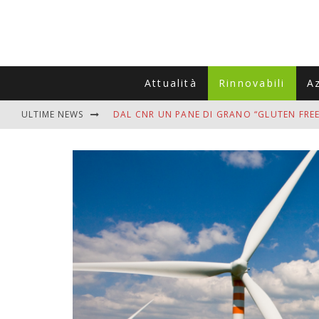
Attualità
Rinnovabili
A
ULTIME NEWS
DAL CNR UN PANE DI GRANO “GLUTEN FREE
VITIGNOITALIA CELEBRA IL 20ESIMO ANNIV
MUTTI ASSUME A OLIVETO CITRA 400 COL
ZANZARE IN VACANZA? I 3 ERRORI PIÙ COM
ADDIO BOLLETTE SALATE? LA NUOVA FRON