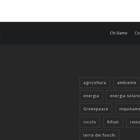
.
Chi Siamo
Co
agricoltura
ambiente
energia
energia solare
Greenpeace
inquinam
riciclo
Rifiuti
rinn
terra dei fuochi