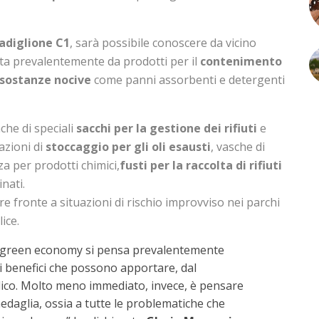
Padiglione C1
, sarà possibile conoscere da vicino
a prevalentemente da prodotti per il
contenimento
e sostanze nocive
come panni assorbenti e detergenti
che di speciali
sacchi per la gestione dei rifiuti
e
azioni di
stoccaggio per gli oli esausti
, vasche di
za per prodotti chimici,
fusti per la raccolta di rifiuti
nati.
re fronte a situazioni di rischio improvviso nei parchi
ice.
a green economy si pensa prevalentemente
ai benefici che possono apportare, dal
olico. Molto meno immediato, invece, è pensare
medaglia, ossia a tutte le problematiche che