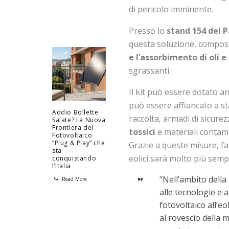
di pericolo imminente.
Presso lo
stand 154 del 
questa soluzione, compost
e l’assorbimento di oli 
sgrassanti.
Il kit può essere dotato an
può essere affiancato a st
Addio Bollette
raccolta, armadi di sicurez
Salate? La Nuova
Frontiera del
tossici
e materiali contami
Fotovoltaico
“Plug & Play” che
Grazie a queste misure, fa
sta
eolici sarà molto più sempl
conquistando
l’Italia
“Nell’ambito dell
Read More
alle tecnologie e 
fotovoltaico all’e
al rovescio della 