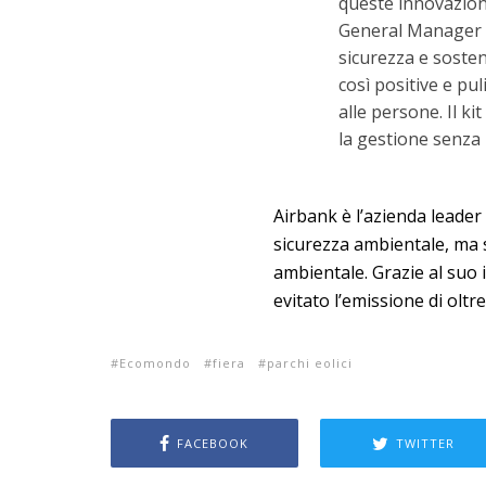
queste innovazion
General Manager d
sicurezza e sosten
così positive e pu
alle persone. Il k
la gestione senza 
Airbank è l’azienda leader 
sicurezza ambientale, ma 
ambientale. Grazie al suo i
evitato l’emissione di oltr
Ecomondo
fiera
parchi eolici
FACEBOOK
TWITTER