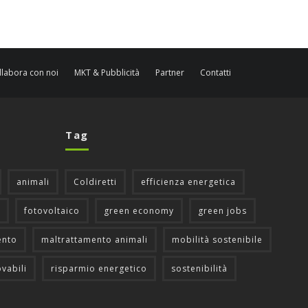
llabora con noi
MKT & Pubblicità
Partner
Contatti
Tag
animali
Coldiretti
efficienza energetica
fotovoltaico
green economy
green jobs
ento
maltrattamento animali
mobilità sostenibile
ovabili
risparmio energetico
sostenibilità