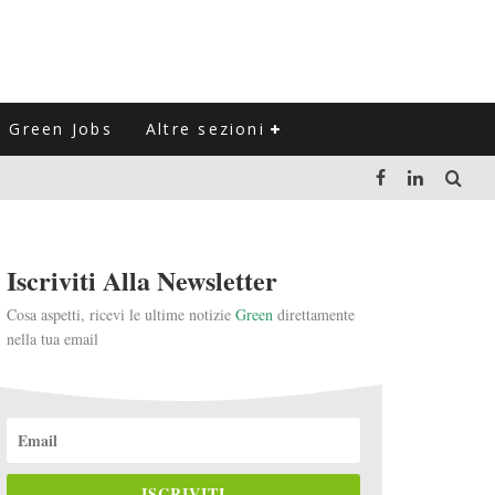
Green Jobs
Altre sezioni
LUZIONE DEL SETTORE NEGLI ULTIMI ANNI
Iscriviti Alla Newsletter
VITARLI)
Cosa aspetti, ricevi le ultime notizie
Green
direttamente
nella tua email
 L'ITALIA
ISCRIVITI