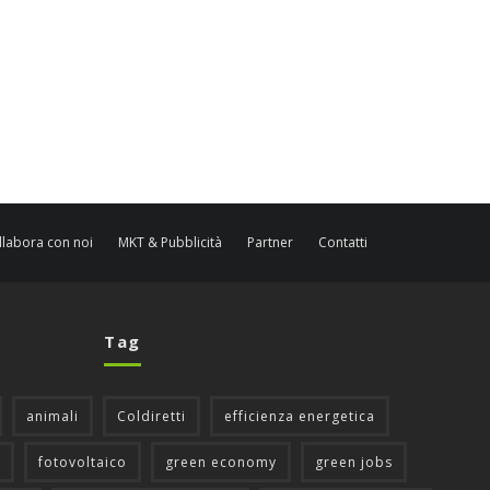
llabora con noi
MKT & Pubblicità
Partner
Contatti
Tag
animali
Coldiretti
efficienza energetica
fotovoltaico
green economy
green jobs