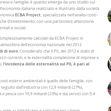
imprese e famiglie: è quanto emerge da uno studio sui
ll’economia italiana realizzato e illustrato dalla società
conomica
ECBA Project
, specializzata nell’analisi costi-
itiche d’investimento, con una particolare attenzione
tali e sociali.
 complessivamente calcolati da ECBA Project in
 atmosfera dell’economia nazionale nel 2012
di di euro
. Considerato che il PIL del 2012 è stato di
rezzi correnti, e le esternalità complessive di imprese e
i,
l’incidenza delle esternalità sul PIL è pari al
osti esterni ambientali è quello delle famiglie, con
 seguito dall’industria con 12,9 miliardi (27%),
ra e pesca con 10,9 miliardi (23%) e dai servizi con 9,4
o-aree, si individuano e sottolineano i danni