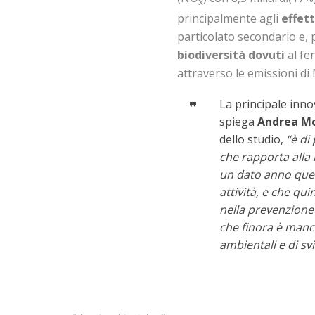
x
principalmente agli
effett
particolato secondario e, p
biodiversità dovuti
al fe
attraverso le emissioni di
La principale inno
spiega
Andrea Mo
dello studio,
“è di
che rapporta alla 
un dato anno quel
attività, e che qu
nella prevenzione 
che finora è manca
ambientali e di sv