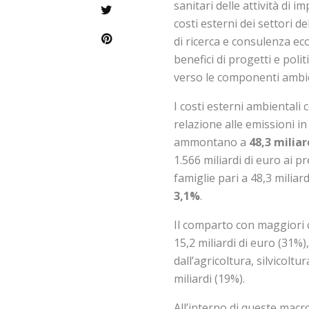
sanitari delle attività di 
costi esterni dei settori de
di ricerca e consulenza e
benefici di progetti e pol
verso le componenti ambien
I costi esterni ambientali
relazione
alle
emissioni in
ammontano a
48,3 miliar
1.566 miliardi di euro ai p
famiglie pari a 48,3 miliard
3,1%
.
Il comparto con maggiori c
15,2 miliardi di euro (31%),
dall’agricoltura, silvicoltu
miliardi (19%).
All’interno di queste macr