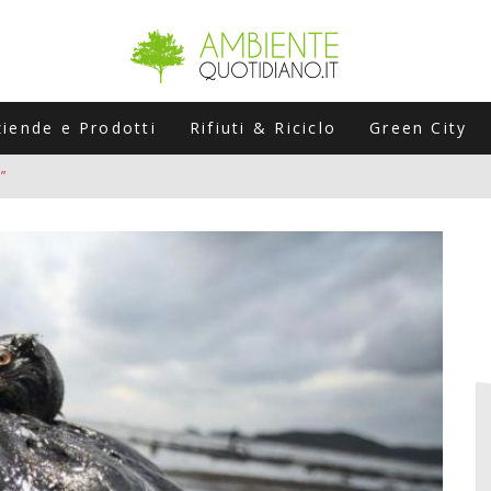
ziende e Prodotti
Rifiuti & Riciclo
Green City
”
ERSARIO: A NAPOLI UN’EDIZIONE SPECIALE PER RACCONTARE L’EVO
LABORATORI STAGIONALI
UNI CHE POSSONO ROVINARTI L’ESTATE (E LA GUIDA PRATICA PER E
TIERA DEL FOTOVOLTAICO "PLUG & PLAY" CHE STA CONQUISTANDO