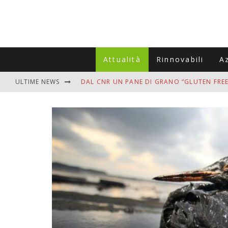
Attualità
Rinnovabili
A
ULTIME NEWS
DAL CNR UN PANE DI GRANO “GLUTEN FREE
VITIGNOITALIA CELEBRA IL 20ESIMO ANNIV
MUTTI ASSUME A OLIVETO CITRA 400 COL
ZANZARE IN VACANZA? I 3 ERRORI PIÙ COM
ADDIO BOLLETTE SALATE? LA NUOVA FRON