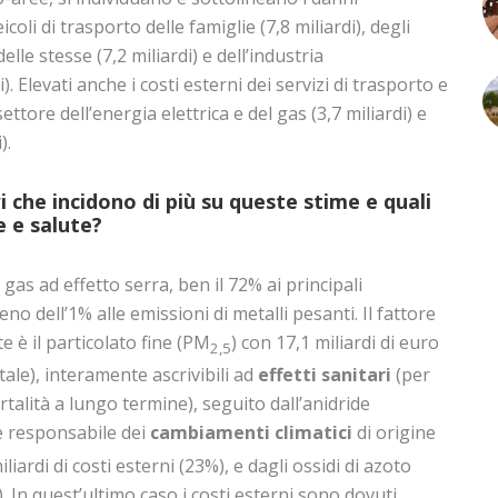
icoli di trasporto delle famiglie (7,8 miliardi), degli
lle stesse (7,2 miliardi) e dell’industria
). Elevati anche i costi esterni dei servizi di trasporto e
 settore dell’energia elettrica e del gas (3,7 miliardi) e
).
i che incidono di più su queste stime e quali
e e salute?
 gas ad effetto serra, ben il 72% ai principali
no dell’1% alle emissioni di metalli pesanti. Il fattore
e è il particolato fine (PM
) con 17,1 miliardi di euro
2,5
otale), interamente ascrivibili ad
effetti sanitari
(per
talità a lungo termine), seguito dall’anidride
le responsabile dei
cambiamenti climatici
di origine
iardi di costi esterni (23%), e dagli ossidi di azoto
). In quest’ultimo caso i costi esterni sono dovuti