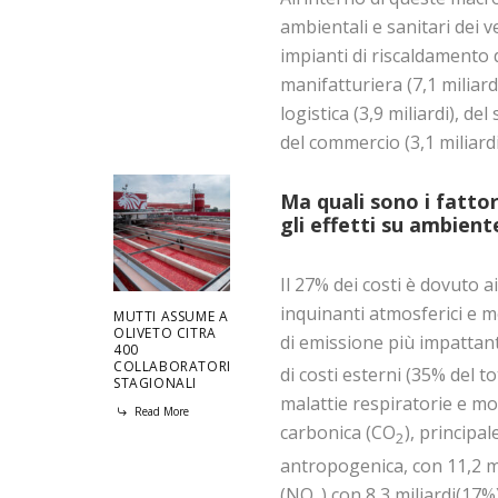
ambientali e sanitari dei ve
impianti di riscaldamento de
manifatturiera (7,1 miliardi
logistica (3,9 miliardi), del
del commercio (3,1 miliardi
Ma quali sono i fattor
gli effetti su ambient
Il 27% dei costi è dovuto ai
inquinanti atmosferici e me
MUTTI ASSUME A
OLIVETO CITRA
di emissione più impattant
400
COLLABORATORI
di costi esterni (35% del t
STAGIONALI
malattie respiratorie e mor
Read More
carbonica (CO
), principa
2
antropogenica, con 11,2 mil
(NO
) con 8,3 miliardi(17%