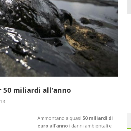
r 50 miliardi all'anno
013
Ammontano a quasi
50 miliardi di
euro all’anno
i danni ambientali e