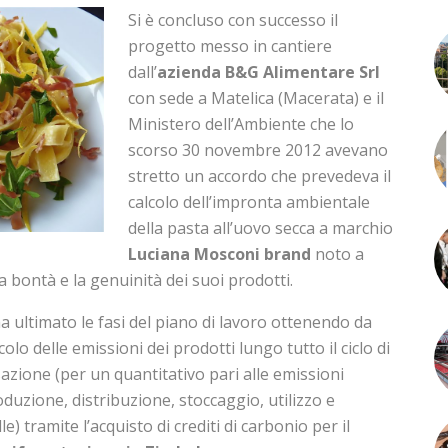
Si è concluso con successo il
progetto messo in cantiere
dall’
azienda B&G Alimentare Srl
con sede a Matelica (Macerata) e il
Ministero dell’Ambiente che lo
scorso 30 novembre 2012 avevano
stretto un accordo che prevedeva il
calcolo dell’impronta ambientale
della pasta all’uovo secca a marchio
Luciana Mosconi brand
noto a
la bontà e la genuinità dei suoi prodotti.
ha ultimato le fasi del piano di lavoro ottenendo da
lcolo delle emissioni dei prodotti lungo tutto il ciclo di
sazione (per un quantitativo pari alle emissioni
oduzione, distribuzione, stoccaggio, utilizzo e
e) tramite l’acquisto di crediti di carbonio per il