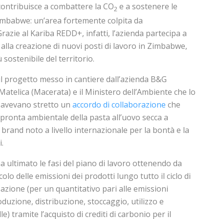
contribuisce a combattere la CO
e a sostenere le
2
imbabwe: un’area fortemente colpita da
Grazie al Kariba REDD+, infatti, l’azienda partecipa a
 alla creazione di nuovi posti di lavoro in Zimbabwe,
sostenibile del territorio.
il progetto messo in cantiere dall’azienda B&G
Matelica (Macerata) e il Ministero dell’Ambiente che lo
 avevano stretto un
accordo di collaborazione
che
impronta ambientale della pasta all’uovo secca a
, brand noto a livello internazionale per la bontà e la
.
ha ultimato le fasi del piano di lavoro ottenendo da
lcolo delle emissioni dei prodotti lungo tutto il ciclo di
sazione (per un quantitativo pari alle emissioni
oduzione, distribuzione, stoccaggio, utilizzo e
e) tramite l’acquisto di crediti di carbonio per il