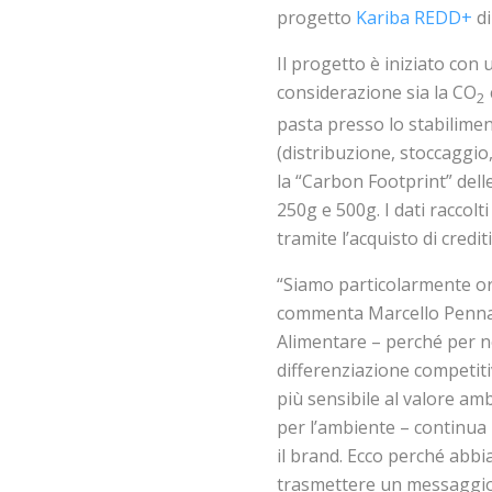
progetto
Kariba REDD+
di
Il progetto è iniziato con 
considerazione sia la CO
2
pasta presso lo stabilimen
(distribuzione, stoccaggio,
la “Carbon Footprint” dell
250g e 500g. I dati raccol
tramite l’acquisto di credit
“Siamo particolarmente or
commenta Marcello Pennaz
Alimentare – perché per n
differenziazione competiti
più sensibile al valore amb
per l’ambiente – continua
il brand. Ecco perché abb
trasmettere un messaggio c