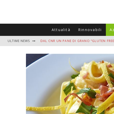
Attualità
Rinnovabili
A
ULTIME NEWS
DAL CNR UN PANE DI GRANO “GLUTEN FREE
VITIGNOITALIA CELEBRA IL 20ESIMO ANNIV
MUTTI ASSUME A OLIVETO CITRA 400 COL
ZANZARE IN VACANZA? I 3 ERRORI PIÙ COM
ADDIO BOLLETTE SALATE? LA NUOVA FRON