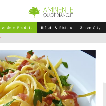
ziende e Prodotti
Rifiuti & Riciclo
Green City
”
ERSARIO: A NAPOLI UN’EDIZIONE SPECIALE PER RACCONTARE L’EVO
LABORATORI STAGIONALI
UNI CHE POSSONO ROVINARTI L’ESTATE (E LA GUIDA PRATICA PER E
TIERA DEL FOTOVOLTAICO "PLUG & PLAY" CHE STA CONQUISTANDO