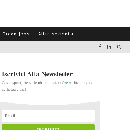
Green Jobs
Altre sezioni
LUZIONE DEL SETTORE NEGLI ULTIMI ANNI
Iscriviti Alla Newsletter
VITARLI)
Cosa aspetti, ricevi le ultime notizie
Green
direttamente
nella tua email
 L'ITALIA
ISCRIVITI