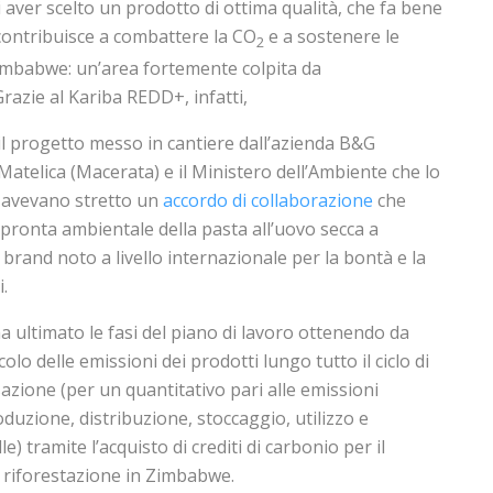
i aver scelto un prodotto di ottima qualità, che fa bene
contribuisce a combattere la CO
e a sostenere le
2
imbabwe: un’area fortemente colpita da
Grazie al Kariba REDD+, infatti,
il progetto messo in cantiere dall’azienda B&G
Matelica (Macerata) e il Ministero dell’Ambiente che lo
 avevano stretto un
accordo di collaborazione
che
impronta ambientale della pasta all’uovo secca a
, brand noto a livello internazionale per la bontà e la
.
ha ultimato le fasi del piano di lavoro ottenendo da
lcolo delle emissioni dei prodotti lungo tutto il ciclo di
sazione (per un quantitativo pari alle emissioni
oduzione, distribuzione, stoccaggio, utilizzo e
e) tramite l’acquisto di crediti di carbonio per il
 riforestazione in Zimbabwe.