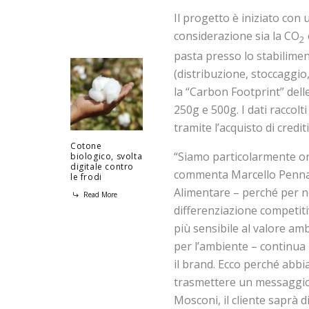
Il progetto è iniziato con 
considerazione sia la CO
2
pasta presso lo stabilimen
(distribuzione, stoccaggio,
la “Carbon Footprint” dell
250g e 500g. I dati raccol
tramite l’acquisto di credit
Cotone
“Siamo particolarmente or
biologico, svolta
digitale contro
commenta Marcello Pennaz
le frodi
Alimentare – perché per n
Read More
differenziazione competiti
più sensibile al valore amb
per l’ambiente – continua
il brand. Ecco perché abb
trasmettere un messaggio c
Mosconi, il cliente saprà d