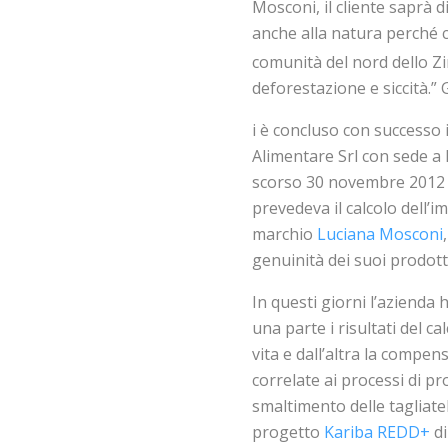
Mosconi, il cliente saprà d
anche alla natura perché 
comunità del nord dello Z
deforestazione e siccità.” 
i è concluso con successo 
Alimentare Srl con sede a 
scorso 30 novembre 2012
prevedeva il calcolo dell’
marchio
Luciana Mosconi
genuinità dei suoi prodotti
In questi giorni l’azienda 
una parte i risultati del ca
vita e dall’altra la compen
correlate ai processi di pr
smaltimento delle tagliatell
progetto
Kariba REDD+
di