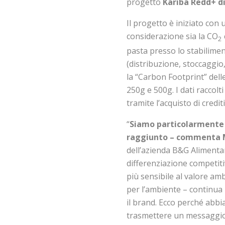
progetto
Kariba Redd+ d
Il progetto è iniziato con 
considerazione sia la CO
2
pasta presso lo stabilimen
(distribuzione, stoccaggio,
la “Carbon Footprint” dell
250g e 500g. I dati raccol
tramite l’acquisto di credit
“
Siamo particolarmente 
raggiunto – commenta M
dell’azienda B&G Alimenta
differenziazione competiti
più sensibile al valore amb
per l’ambiente – continua
il brand. Ecco perché abb
trasmettere un messaggio c